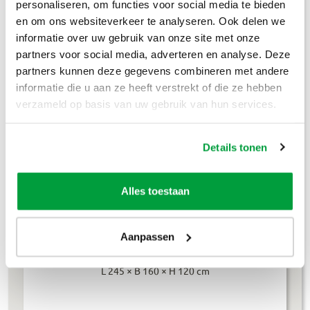
personaliseren, om functies voor social media te bieden
Houtafval
€
199
,-
en om ons websiteverkeer te analyseren. Ook delen we
informatie over uw gebruik van onze site met onze
Groenafval
€
194
,-
partners voor social media, adverteren en analyse. Deze
partners kunnen deze gegevens combineren met andere
Grofvuil
€
304
,-
informatie die u aan ze heeft verstrekt of die ze hebben
verzameld op basis van uw gebruik van hun services.
Dakafval
€
694
,-
Grondafval
€
364
,-
Details tonen
Lees meer
Alles toestaan
Aanpassen
4m³ container
L 245 × B 160 × H 120 cm