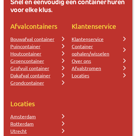
Snel en eenvoudig een container huren
voor elke klus.
Afvalcontainers
Klantenservice
Bouwafval container
Klantenservice
Puincontainer
Container
Houtcontainer
ophalen/wisselen
Groencontainer
Over ons
Grofvuil container
Afvalstromen
Dakafval container
Locaties
Grondcontainer
Locaties
Amsterdam
Rotterdam
Utrecht