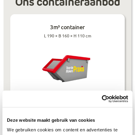
Ons containeraanbod
3m³ container
L 190 × B 160 × H 110 cm
Prijzen inclusief btw
Bouwafval
€
304
,-
Deze website maakt gebruik van cookies
We gebruiken cookies om content en advertenties te
Puinafval
€
179
,-