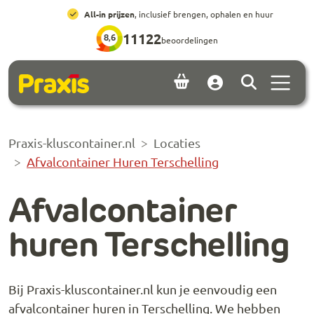
Ga naar hoofdinhoud
Ga naar footer
All-in prijzen
, inclusief brengen, ophalen en huur
11122
8,6
beoordelingen
Menu 
Account
Praxis-kluscontainer.nl
Locaties
Afvalcontainer Huren Terschelling
Afvalcontainer
huren Terschelling
Bij Praxis-kluscontainer.nl kun je eenvoudig een
afvalcontainer huren in Terschelling. We hebben