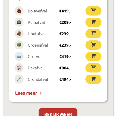
Bouwafval
€
419
,-
Puinafval
€
209
,-
Houtafval
€
239
,-
Groenafval
€
239
,-
Grofvuil
€
419
,-
Dakafval
€
884
,-
Grondafval
€
494
,-
Lees meer
BEKIJK MEER