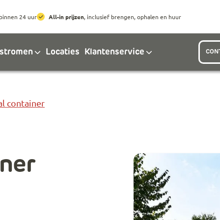
Ga naar hoofdinhoud
Ga naar footer
binnen 24 uur
All-in prijzen
, inclusief brengen, ophalen en huur
lstromen
Locaties
Klantenservice
CON
l container
ner