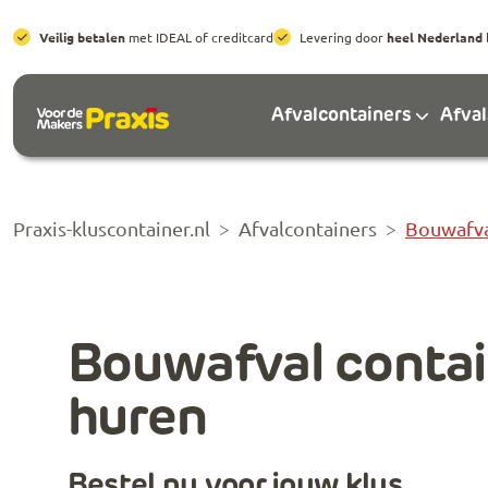
Veilig betalen
met IDEAL of creditcard
Levering door
heel Nederland
Afvalcontainers
Afva
Praxis-kluscontainer.nl
Afvalcontainers
Bouwafva
Bouwafval contai
huren
Bestel nu voor jouw klus