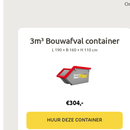
On
3m³ Bouwafval container
L 190 × B 160 × H 110 cm
€
304
,-
HUUR DEZE CONTAINER