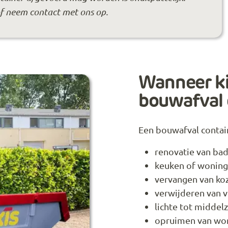
of neem contact met ons op.
Wanneer ki
bouwafval 
Een bouwafval containe
renovatie van ba
keuken of woning
vervangen van koz
verwijderen van 
lichte tot midde
opruimen van won