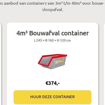
s aanbod van containers van 3m³ t/m 40m³ voor bouw-
sloopafval.
4m³ Bouwafval container
L 245 × B 160 × H 120 cm
€
374
,-
HUUR DEZE CONTAINER