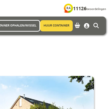
11126
8,6
beoordelingen
TAINER OPHALEN/WISSEL
HUUR CONTAINER
Account