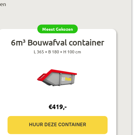
 en
Meest Gekozen
6m³ Bouwafval container
L 365 × B 180 × H 100 cm
€
419
,-
HUUR DEZE CONTAINER