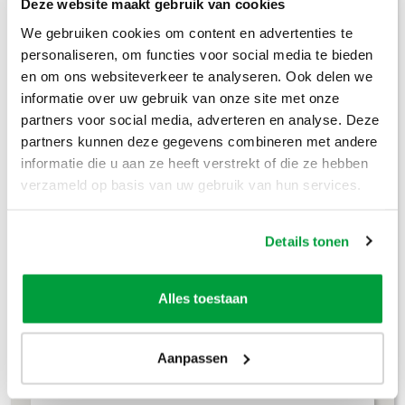
Prijzen inclusief btw
Deze website maakt gebruik van cookies
We gebruiken cookies om content en advertenties te
Bouwafval
€
304
,-
personaliseren, om functies voor social media te bieden
en om ons websiteverkeer te analyseren. Ook delen we
Puinafval
€
179
,-
informatie over uw gebruik van onze site met onze
partners voor social media, adverteren en analyse. Deze
Houtafval
€
199
,-
partners kunnen deze gegevens combineren met andere
informatie die u aan ze heeft verstrekt of die ze hebben
Groenafval
€
194
,-
verzameld op basis van uw gebruik van hun services.
Grofvuil
€
304
,-
Details tonen
Dakafval
€
694
,-
Grondafval
€
364
,-
Alles toestaan
Lees meer
Aanpassen