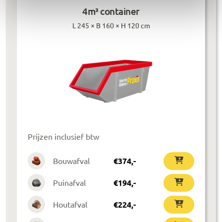
4m³ container
L 245 × B 160 × H 120 cm
Prijzen inclusief btw
Bouwafval
€
374
,-
Puinafval
€
194
,-
Houtafval
€
224
,-