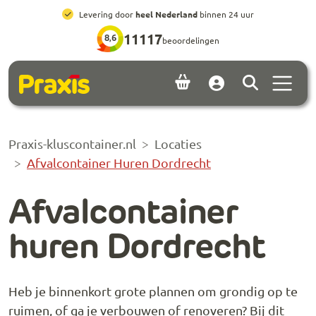
Ga naar hoofdinhoud
Ga naar footer
All-in prijzen
, inclusief brengen, ophalen en huur
11117
8,6
beoordelingen
Menu 
Account
Praxis-kluscontainer.nl
Locaties
Afvalcontainer Huren Dordrecht
Afvalcontainer
huren Dordrecht
Heb je binnenkort grote plannen om grondig op te
ruimen, of ga je verbouwen of renoveren? Bij dit