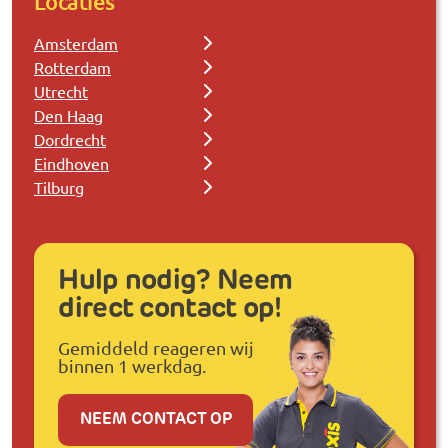
Locaties
Amsterdam
Rotterdam
Utrecht
Den Haag
Dordrecht
Eindhoven
Tilburg
Hulp nodig? Neem
direct contact op!
Gemiddeld reageren wij
binnen 1 werkdag.
NEEM CONTACT OP