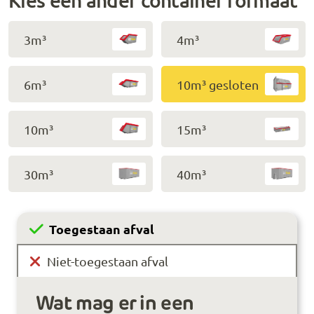
Kies een ander container formaat
3m³
4m³
6m³
10m³ gesloten
10m³
15m³
30m³
40m³
Toegestaan afval
Niet-toegestaan afval
Wat mag er in een