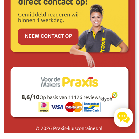
direct contact op!
Gemiddeld reageren wij
binnen 1 werkdag.
NEEM CONTACT OP
8,6
/
10
Op basis van 11126 reviews
© 2026 Praxis-kluscontainer.nl
Algemene voorwaarden
Privacy policy