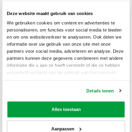
Deze website maakt gebruik van cookies
We gebruiken cookies om content en advertenties te
personaliseren, om functies voor social media te bieden
en om ons websiteverkeer te analyseren. Ook delen we
informatie over uw gebruik van onze site met onze
partners voor social media, adverteren en analyse. Deze
partners kunnen deze gegevens combineren met andere
informatie die u aan ze heeft verstrekt of die ze hebben
verzameld op basis van uw gebruik van hun services.
Geen verrassingen achteraf
De genoemde prijzen
Details tonen
zijn all-in prijzen!
Alles toestaan
Vaak hoor je dat er kosten achteraf voldaan
moeten worden. Dit vinden wij natuurlijk
Aanpassen