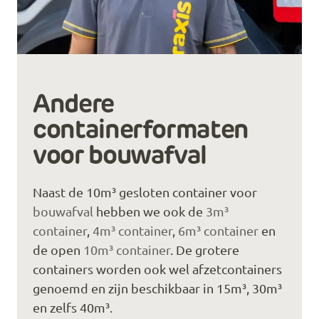
Andere
containerformaten
voor bouwafval
Naast de 10m³ gesloten container voor
bouwafval
hebben we ook de
3m³
container
,
4m³ container
,
6m³ container
en
de open
10m³ container
. De grotere
containers worden ook wel afzetcontainers
genoemd en zijn beschikbaar in 15m³, 30m³
en zelfs 40m³.