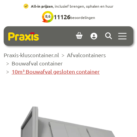
Ga naar hoofdinhoud
Ga naar footer
All-in prijzen
, inclusief brengen, ophalen en huur
11126
8,6
beoordelingen
Menu 
Account
Praxis-kluscontainer.nl
Afvalcontainers
Bouwafval container
10m³ Bouwafval gesloten container