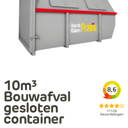
10m³
8,6
Bouwafval
gesloten
11126
beoordelingen
container