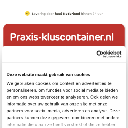
Levering door
heel Nederland
binnen 24 uur
Praxis-kluscontainer.nl
Snel en eenvoudig een container huren
voor elke klus.
Afvalcontainers
Klantenservice
Deze website maakt gebruik van cookies
We gebruiken cookies om content en advertenties te
Bouwafval container
Klantenservice
personaliseren, om functies voor social media te bieden
Puincontainer
Container
en om ons websiteverkeer te analyseren. Ook delen we
Houtcontainer
ophalen/wisselen
informatie over uw gebruik van onze site met onze
Groencontainer
Over ons
partners voor social media, adverteren en analyse. Deze
Grofvuil container
Afvalstromen
partners kunnen deze gegevens combineren met andere
Dakafval container
Locaties
informatie die u aan ze heeft verstrekt of die ze hebben
Grondcontainer