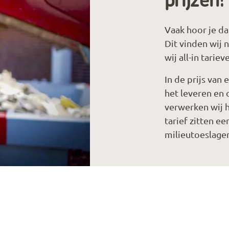
prijzen!
Vaak hoor je d
Dit vinden wij 
wij all-in tariev
In de prijs van
het leveren en 
verwerken wij h
tarief zitten e
milieutoeslage