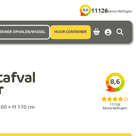
11126
8,6
beoordelingen
TAINER OPHALEN/WISSEL
HUUR CONTAINER
Account
afval
8,6
r
11126
160 × H 110 cm
beoordelingen