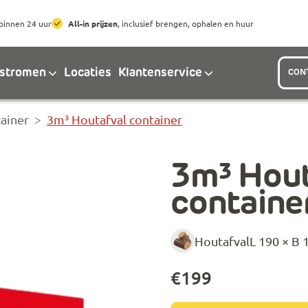
Ga naar hoofdinhoud
Ga naar footer
binnen 24 uur
All-in prijzen
, inclusief brengen, ophalen en huur
lstromen
Locaties
Klantenservice
CON
ainer
3m³ Houtafval container
3m³ Hout
containe
Houtafval
L 190 × B 
€
199