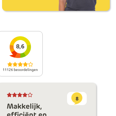
8,6
11126 beoordelingen
8
Makkelijk,
efficiënt en