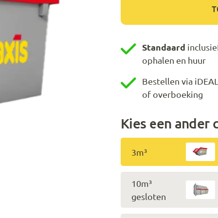
T
Standaard
inclusie
ophalen en huur
Bestellen via iDEAL
of overboeking
Kies een ander 
3m³
10m³
gesloten