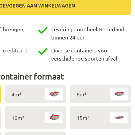
OEVOEGEN AAN WINKELWAGEN
f brengen,
Levering door heel Nederland
binnen 24 uur
, creditcard
Diverse containers voor
verschillende soorten afval
container formaat
4m³
6m³
10m³
15m³