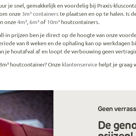
r je snel, gemakkelijk en voordelig bij Praxis-kluscontai
d om onze
3m³ containers
te plaatsen en op te halen. Is d
an onze
4m³
,
6m³
of
10m³
houtcontainers.
l-in prijzen ben je direct op de hoogte van onze voorde
periode van 8 weken en de ophaling kan op werkdagen b
an je houtafval af en loopt de verbouwing geen vertragi
 3m³ houtcontainer? Onze
klantenservice
helpt je graag 
Geen verrass
De genoe