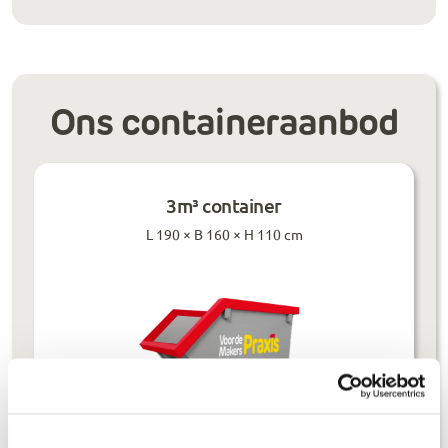
Ons containeraanbod
3m³ container
L 190 × B 160 × H 110 cm