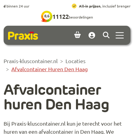
Ga naar hoofdinhoud
Ga naar footer
All-in prijzen
, inclusief brengen, ophalen en huur
11122
8,6
beoordelingen
Menu 
Account
Praxis-kluscontainer.nl
Locaties
Afvalcontainer Huren Den Haag
Afvalcontainer
huren Den Haag
Bij Praxis-kluscontainer.nl kun je terecht voor het
huren van een afvalcontainer in Den Haag. We