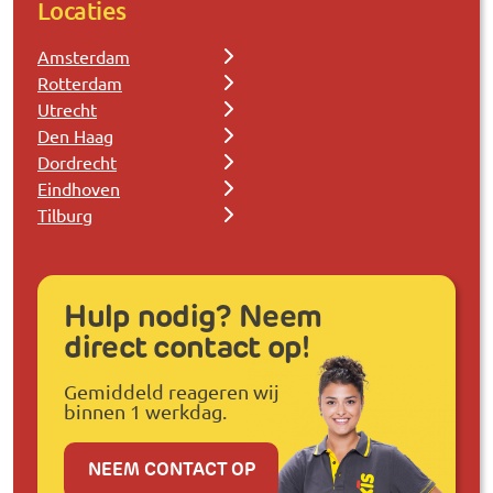
Locaties
Amsterdam
Rotterdam
Utrecht
Den Haag
Dordrecht
Eindhoven
Tilburg
Hulp nodig? Neem
direct contact op!
Gemiddeld reageren wij
binnen 1 werkdag.
NEEM CONTACT OP