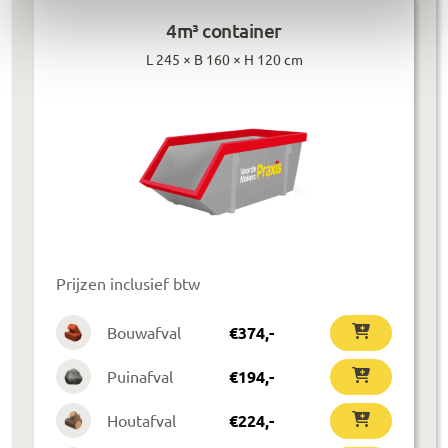
4m³ container
L 245 × B 160 × H 120 cm
Prijzen inclusief btw
Bouwafval
€
374
,-
Puinafval
€
194
,-
Houtafval
€
224
,-