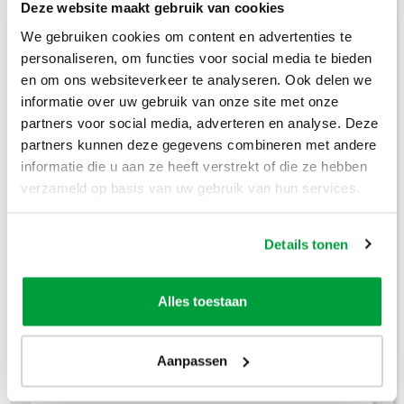
Prijzen inclusief btw
Deze website maakt gebruik van cookies
We gebruiken cookies om content en advertenties te
Bouwafval
€
304
,-
personaliseren, om functies voor social media te bieden
en om ons websiteverkeer te analyseren. Ook delen we
Puinafval
€
179
,-
informatie over uw gebruik van onze site met onze
partners voor social media, adverteren en analyse. Deze
Houtafval
€
199
,-
partners kunnen deze gegevens combineren met andere
informatie die u aan ze heeft verstrekt of die ze hebben
Groenafval
€
194
,-
verzameld op basis van uw gebruik van hun services.
Grofvuil
€
304
,-
Details tonen
Dakafval
€
694
,-
Grondafval
€
364
,-
Alles toestaan
Lees meer
Aanpassen