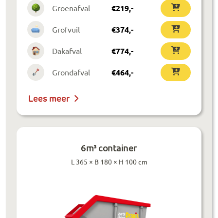
Groenafval
€
219
,-
Grofvuil
€
374
,-
Dakafval
€
774
,-
Grondafval
€
464
,-
Lees meer
6m³ container
L 365 × B 180 × H 100 cm