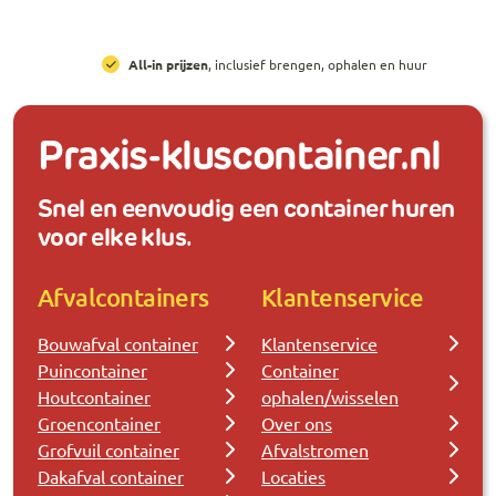
All-in prijzen
, inclusief brengen, ophalen en huur
Praxis-kluscontainer.nl
Snel en eenvoudig een container huren
voor elke klus.
Afvalcontainers
Klantenservice
Bouwafval container
Klantenservice
Puincontainer
Container
Houtcontainer
ophalen/wisselen
Groencontainer
Over ons
Grofvuil container
Afvalstromen
Dakafval container
Locaties