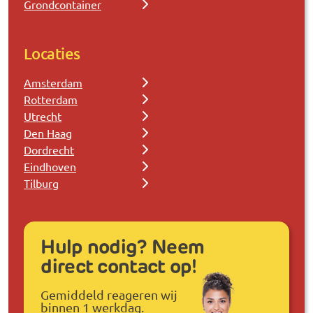
Grondcontainer
Locaties
Amsterdam
Rotterdam
Utrecht
Den Haag
Dordrecht
Eindhoven
Tilburg
Hulp nodig? Neem
direct contact op!
Gemiddeld reageren wij
binnen 1 werkdag.