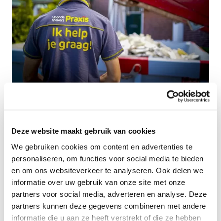
Transparante prijzen
Deze website maakt gebruik van cookies
De genoemde prijzen
We gebruiken cookies om content en advertenties te
personaliseren, om functies voor social media te bieden
zijn all-in prijzen!
en om ons websiteverkeer te analyseren. Ook delen we
informatie over uw gebruik van onze site met onze
Vaak hoor je dat er kosten achteraf voldaan
partners voor social media, adverteren en analyse. Deze
moeten worden. Dit vinden wij natuurlijk
partners kunnen deze gegevens combineren met andere
ook niet prettig en daarom krijg je bij het
informatie die u aan ze heeft verstrekt of die ze hebben