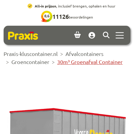
Ga naar hoofdinhoud
Ga naar footer
All-in prijzen
, inclusief brengen, ophalen en huur
11126
8,6
beoordelingen
Menu 
Account
Praxis-kluscontainer.nl
Afvalcontainers
Groencontainer
30m³ Groenafval Container