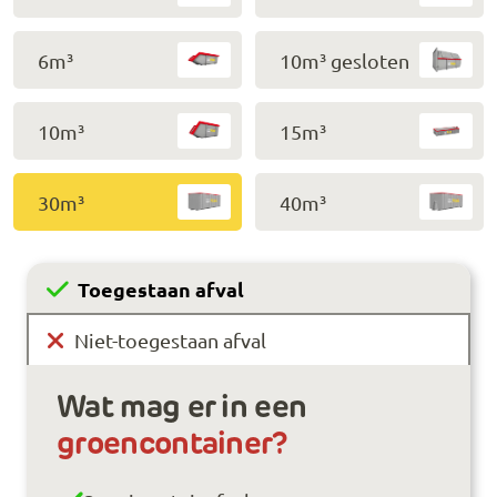
6m³
10m³ gesloten
10m³
15m³
30m³
40m³
Toegestaan afval
Niet-toegestaan afval
Wat mag er in een
groencontainer?