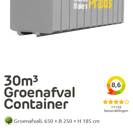
30m³
8,6
Groenafval
Container
11126
beoordelingen
Groenafval
L 650 × B 250 × H 185 cm