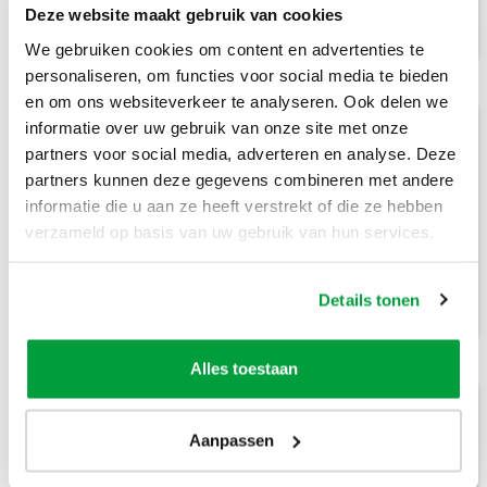
voor een nieuwe?
Deze website maakt gebruik van cookies
We gebruiken cookies om content en advertenties te
personaliseren, om functies voor social media te bieden
en om ons websiteverkeer te analyseren. Ook delen we
Annuleren of wijzigen
informatie over uw gebruik van onze site met onze
partners voor social media, adverteren en analyse. Deze
Ik heb de verkeerde container besteld, kan ik
partners kunnen deze gegevens combineren met andere
dit wijzigen?
informatie die u aan ze heeft verstrekt of die ze hebben
verzameld op basis van uw gebruik van hun services.
Heb ik extra kosten bij het annuleren van
mijn container?
Details tonen
Alles toestaan
Vragen over afvalcontainers
Aanpassen
Kan ik bij jullie (ophoog)zand bestellen?