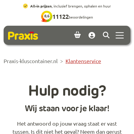
Ga naar hoofdinhoud
Ga naar footer
All-in prijzen
, inclusief brengen, ophalen en huur
11122
8,6
beoordelingen
Menu 
Account
Praxis-kluscontainer.nl
Klantenservice
Hulp nodig?
Wij staan voor je klaar!
Het antwoord op jouw vraag staat er vast
tussen. Is dit niet het geval? Neem dan gerust