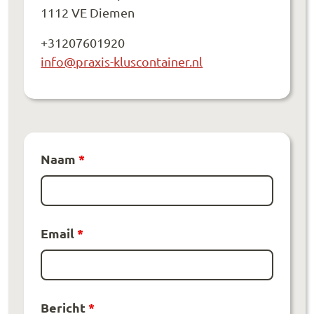
1112 VE Diemen
+31207601920
info@praxis-kluscontainer.nl
Velden die gemarkeerd zijn met een
Naam
*
*
zijn verei
Email
*
Bericht
*