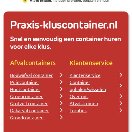
All-in prijzen
, inclusief brengen, ophalen en huur
Praxis-kluscontainer.nl
Snel en eenvoudig een container huren
voor elke klus.
Afvalcontainers
Klantenservice
Bouwafval container
Klantenservice
Puincontainer
Container
Houtcontainer
ophalen/wisselen
Groencontainer
Over ons
Grofvuil container
Afvalstromen
Dakafval container
Locaties
Grondcontainer