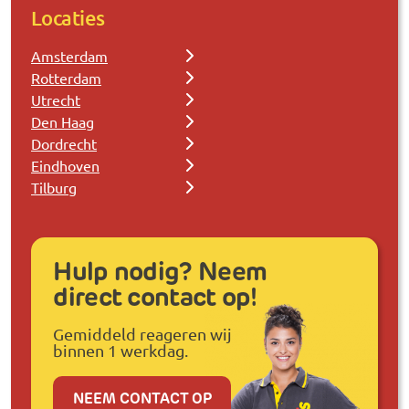
Locaties
Amsterdam
Rotterdam
Utrecht
Den Haag
Dordrecht
Eindhoven
Tilburg
Hulp nodig? Neem
direct contact op!
Gemiddeld reageren wij
binnen 1 werkdag.
NEEM CONTACT OP