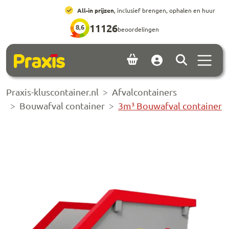
Ga naar hoofdinhoud
Ga naar footer
All-in prijzen
, inclusief brengen, ophalen en huur
11126
8,6
beoordelingen
Menu 
Account
Praxis-kluscontainer.nl
Afvalcontainers
Bouwafval container
3m³ Bouwafval container