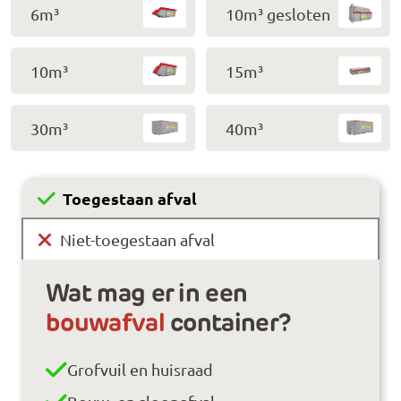
6m³
10m³ gesloten
10m³
15m³
30m³
40m³
Toegestaan afval
Niet-toegestaan afval
Wat mag er in een
bouwafval
container?
Grofvuil en huisraad