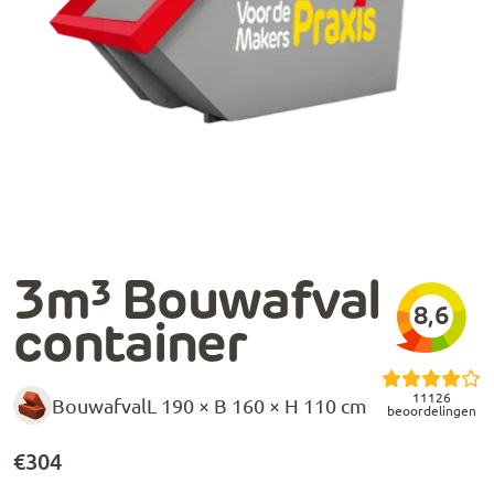
3m³ Bouwafval
8,6
container
11126
Bouwafval
L 190 × B 160 × H 110 cm
beoordelingen
€
304