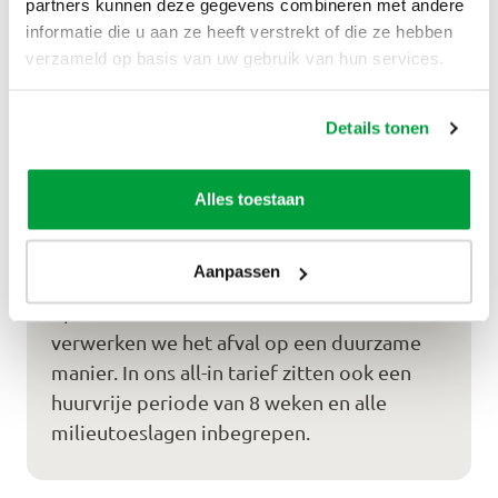
partners kunnen deze gegevens combineren met andere
De genoemde prijzen
informatie die u aan ze heeft verstrekt of die ze hebben
zijn all-in prijzen
verzameld op basis van uw gebruik van hun services.
Vaak hoor je dat er kosten achteraf voldaan
Details tonen
moeten worden. Dit vinden wij ook niet
prettig en daarom krijg je bij Praxis-
Alles toestaan
kluscontainer.nl altijd een all-in tarief.
In de prijs van een 3m³ bouwafvalcontainer
Aanpassen
zit het transport voor het leveren en
ophalen van de container. Ook sorteren en
verwerken we het afval op een duurzame
manier. In ons all-in tarief zitten ook een
huurvrije periode van 8 weken en alle
milieutoeslagen inbegrepen.