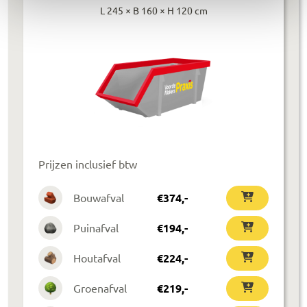
L 245 × B 160 × H 120 cm
Prijzen inclusief btw
Bouwafval
€
374
,-
Puinafval
€
194
,-
Houtafval
€
224
,-
Groenafval
€
219
,-