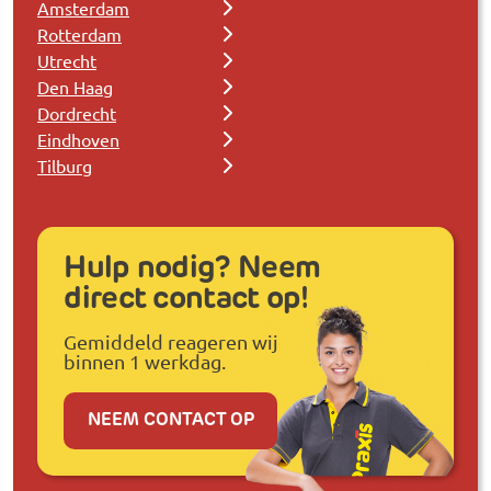
Amsterdam
Rotterdam
Utrecht
Den Haag
Dordrecht
Eindhoven
Tilburg
Hulp nodig? Neem
direct contact op!
Gemiddeld reageren wij
binnen 1 werkdag.
NEEM CONTACT OP