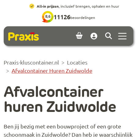
Ga naar hoofdinhoud
Ga naar footer
All-in prijzen
, inclusief brengen, ophalen en huur
11126
8,6
beoordelingen
Menu 
Account
Praxis-kluscontainer.nl
Locaties
Afvalcontainer Huren Zuidwolde
Afvalcontainer
huren Zuidwolde
Ben jij bezig met een bouwproject of een grote
schoonmaak in Zuidwolde? Dan heb je waarschijnlijk