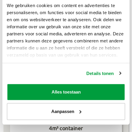
Bouwafval
€
304
,-
We gebruiken cookies om content en advertenties te
personaliseren, om functies voor social media te bieden
Puinafval
€
179
,-
en om ons websiteverkeer te analyseren. Ook delen we
informatie over uw gebruik van onze site met onze
Houtafval
€
199
,-
partners voor social media, adverteren en analyse. Deze
partners kunnen deze gegevens combineren met andere
Groenafval
€
194
,-
informatie die u aan ze heeft verstrekt of die ze hebben
verzameld op basis van uw gebruik van hun services.
Grofvuil
€
304
,-
Dakafval
€
694
,-
Details tonen
Grondafval
€
364
,-
Alles toestaan
Lees meer
Aanpassen
4m³ container