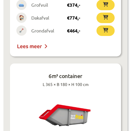
Grofvuil
€
374
,-
Dakafval
€
774
,-
Grondafval
€
464
,-
Lees meer
6m³ container
L 365 × B 180 × H 100 cm