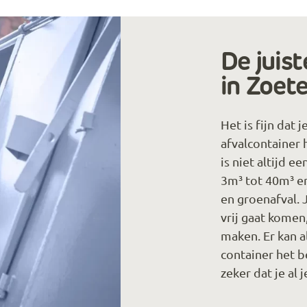
De juist
in Zoet
Het is fijn dat
afvalcontainer 
is niet altijd e
3m³ tot 40m³ en
en groenafval. 
vrij gaat komen
maken. Er kan 
container het be
zeker dat je al 