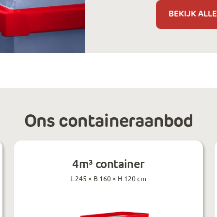
BEKIJK ALLE
Ons containeraanbod
4m³ container
L 245 × B 160 × H 120 cm