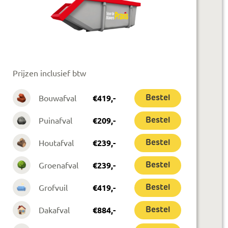
Prijzen inclusief btw
Bouwafval
€
419
,-
Bestel
Puinafval
€
209
,-
Bestel
Houtafval
€
239
,-
Bestel
Groenafval
€
239
,-
Bestel
Grofvuil
€
419
,-
Bestel
Dakafval
€
884
,-
Bestel