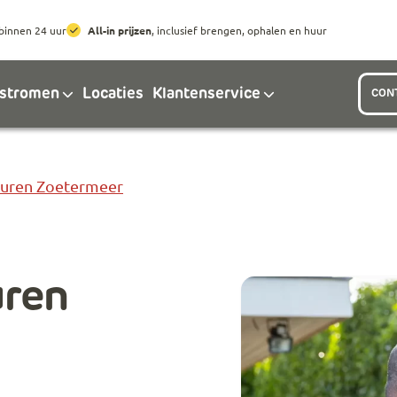
Ga naar hoofdinhoud
Ga naar footer
binnen 24 uur
All-in prijzen
, inclusief brengen, ophalen en huur
lstromen
Locaties
Klantenservice
CON
Huren Zoetermeer
uren