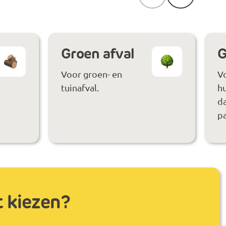
Groen afval
G
Voor groen- en
V
tuinafval.
hu
da
pa
t kiezen?