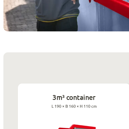
3m³ container
L 190 × B 160 × H 110 cm