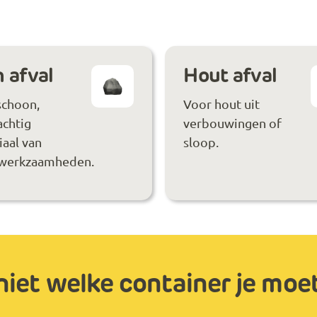
 afval
Hout afval
schoon,
Voor hout uit
achtig
verbouwingen of
aal van
sloop.
werkzaamheden.
niet welke container je moe