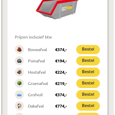
Prijzen inclusief btw
Bouwafval
€
374
,-
Bestel
Puinafval
€
194
,-
Bestel
Houtafval
€
224
,-
Bestel
Groenafval
€
219
,-
Bestel
Grofvuil
€
374
,-
Bestel
Dakafval
€
774
,-
Bestel