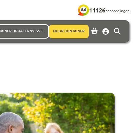
11126
8,6
beoordelingen
TAINER OPHALEN/WISSEL
HUUR CONTAINER
Account