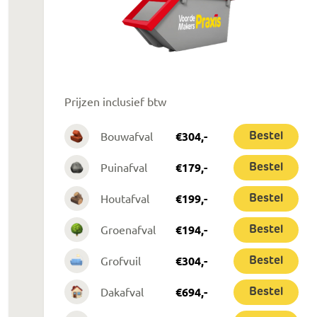
Prijzen inclusief btw
Bouwafval
€
304
,-
Bestel
Puinafval
€
179
,-
Bestel
Houtafval
€
199
,-
Bestel
Groenafval
€
194
,-
Bestel
Grofvuil
€
304
,-
Bestel
Dakafval
€
694
,-
Bestel