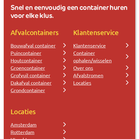
Snel en eenvoudig een container huren
voor elke klus.
Afvalcontainers
Klantenservice
Bouwafval container
Klantenservice
Puincontainer
Container
Houtcontainer
ophalen/wisselen
Groencontainer
Over ons
Grofvuil container
Afvalstromen
Dakafval container
Locaties
Grondcontainer
Locaties
Amsterdam
Rotterdam