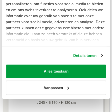
Puinafval
€
179
,-
personaliseren, om functies voor social media te bieden
en om ons websiteverkeer te analyseren. Ook delen we
Houtafval
€
199
,-
informatie over uw gebruik van onze site met onze
partners voor social media, adverteren en analyse. Deze
Groenafval
€
194
,-
partners kunnen deze gegevens combineren met andere
informatie die u aan ze heeft verstrekt of die ze hebben
Grofvuil
€
304
,-
verzameld op basis van uw gebruik van hun services.
Dakafval
€
694
,-
Details tonen
Grondafval
€
364
,-
Lees meer
Alles toestaan
Aanpassen
4m³ container
L 245 × B 160 × H 120 cm