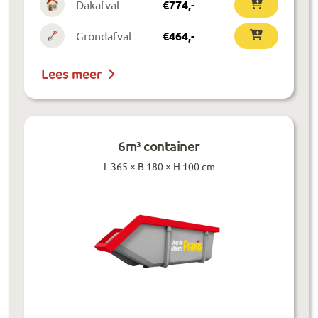
Dakafval
€
774
,-
Grondafval
€
464
,-
Lees meer
6m³ container
L 365 × B 180 × H 100 cm