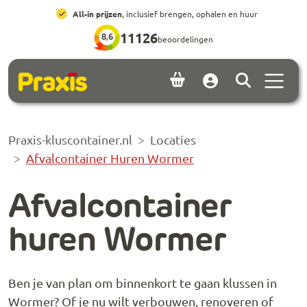
Ga naar hoofdinhoud
Ga naar footer
All-in prijzen
, inclusief brengen, ophalen en huur
11126
8,6
beoordelingen
Menu 
Account
Praxis-kluscontainer.nl
Locaties
Afvalcontainer Huren Wormer
Afvalcontainer
huren Wormer
Ben je van plan om binnenkort te gaan klussen in
Wormer? Of je nu wilt verbouwen, renoveren of