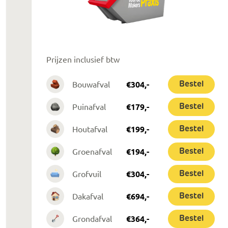
Prijzen inclusief btw
Bouwafval
€
304
,-
Bestel
Puinafval
€
179
,-
Bestel
Houtafval
€
199
,-
Bestel
Groenafval
€
194
,-
Bestel
Grofvuil
€
304
,-
Bestel
Dakafval
€
694
,-
Bestel
Grondafval
€
364
,-
Bestel