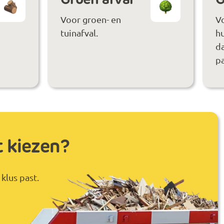
Voor groen- en
V
tuinafval.
hu
da
pa
t kiezen?
klus past.