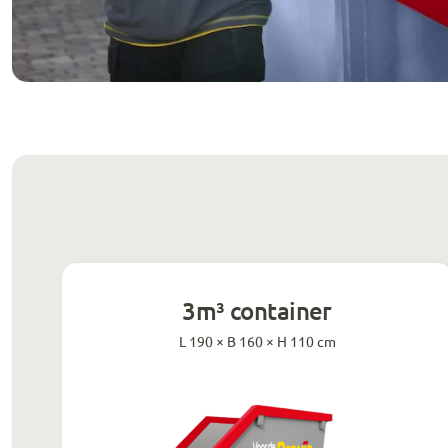
3m³ container
L 190 × B 160 × H 110 cm