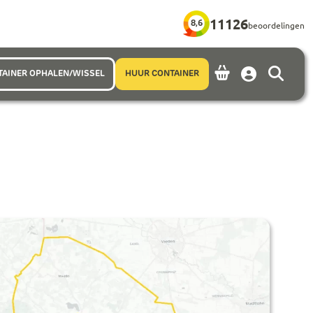
11126
8,6
beoordelingen
TAINER OPHALEN/WISSEL
HUUR CONTAINER
Account