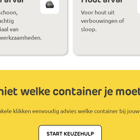
schoon,
Voor hout uit
achtig
verbouwingen of
aal van
sloop.
werkzaamheden.
niet welke container je moe
kele klikken eenvoudig advies welke container bij jouw 
START KEUZEHULP