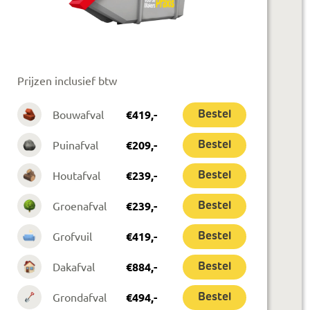
Prijzen inclusief btw
Bouwafval
€
419
,-
Bestel
Puinafval
€
209
,-
Bestel
Houtafval
€
239
,-
Bestel
Groenafval
€
239
,-
Bestel
Grofvuil
€
419
,-
Bestel
Dakafval
€
884
,-
Bestel
Grondafval
€
494
,-
Bestel