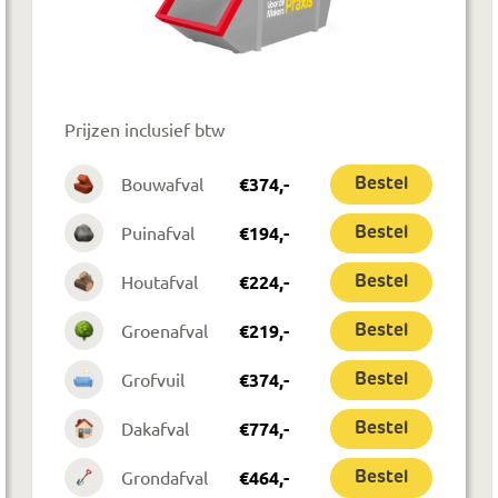
Prijzen inclusief btw
Bouwafval
€
374
,-
Bestel
Puinafval
€
194
,-
Bestel
Houtafval
€
224
,-
Bestel
Groenafval
€
219
,-
Bestel
Grofvuil
€
374
,-
Bestel
Dakafval
€
774
,-
Bestel
Grondafval
€
464
,-
Bestel