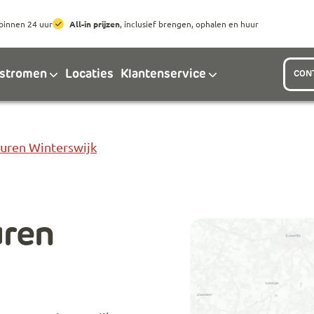
Ga naar hoofdinhoud
Ga naar footer
binnen 24 uur
All-in prijzen
, inclusief brengen, ophalen en huur
lstromen
Locaties
Klantenservice
CON
Huren Winterswijk
uren