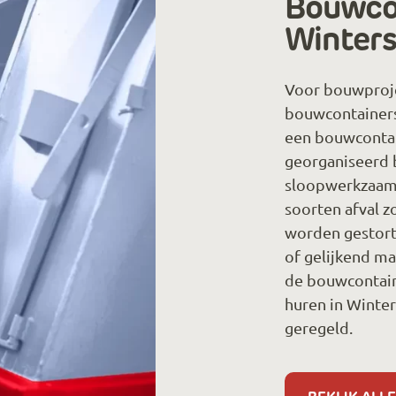
Bouwcon
Winters
Voor bouwproje
bouwcontainers
een bouwcontai
georganiseerd b
sloopwerkzaamh
soorten afval z
worden gestort
of gelijkend ma
de bouwcontain
huren in Winter
geregeld.