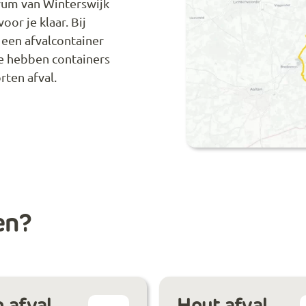
trum van Winterswijk
or je klaar. Bij
 een afvalcontainer
We hebben containers
rten afval.
en?
 afval
Hout afval