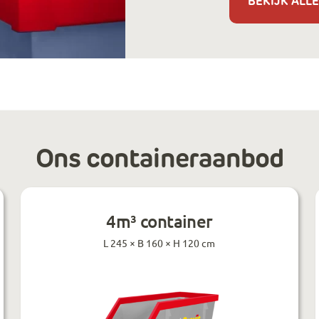
BEKIJK ALLE
Ons containeraanbod
4m³ container
L 245 × B 160 × H 120 cm