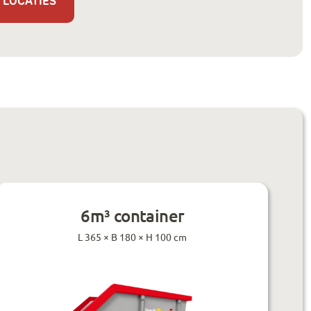
 LOCATIES
6m³ container
L 365 × B 180 × H 100 cm