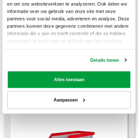
en om ons websiteverkeer te analyseren. Ook delen we
informatie over uw gebruik van onze site met onze
Groenafval
€
194
,-
partners voor social media, adverteren en analyse. Deze
Grofvuil
€
304
,-
partners kunnen deze gegevens combineren met andere
informatie die u aan ze heeft verstrekt of die ze hebben
Dakafval
€
694
,-
verzameld op basis van uw gebruik van hun services.
Grondafval
€
364
,-
Details tonen
Lees meer
Alles toestaan
4m³ container
Aanpassen
L 245 × B 160 × H 120 cm