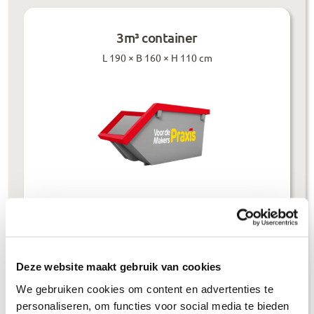
3m³ container
L 190 × B 160 × H 110 cm
Prijzen inclusief btw
Bouwafval
€
304
,-
Deze website maakt gebruik van cookies
Puinafval
€
179
,-
We gebruiken cookies om content en advertenties te
personaliseren, om functies voor social media te bieden
Houtafval
€
199
,-