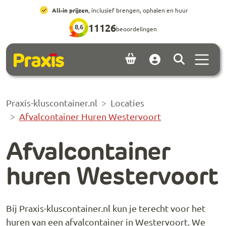
Ga naar hoofdinhoud
Ga naar footer
All-in prijzen
, inclusief brengen, ophalen en huur
11126
8,6
beoordelingen
Menu 
Account
Praxis-kluscontainer.nl
Locaties
Afvalcontainer Huren Westervoort
Afvalcontainer
huren Westervoort
Bij Praxis-kluscontainer.nl kun je terecht voor het
huren van een afvalcontainer in Westervoort. We