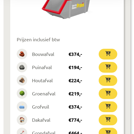
Prijzen inclusief btw
Bouwafval
€
374
,-
Puinafval
€
194
,-
Houtafval
€
224
,-
Groenafval
€
219
,-
Grofvuil
€
374
,-
Dakafval
€
774
,-
Grondafval
€
464
,-