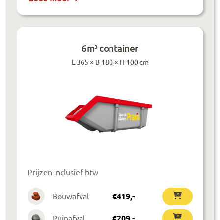
6m³ container
L 365 × B 180 × H 100 cm
Prijzen inclusief btw
Bouwafval
€
419
,-
Puinafval
€
209
,-