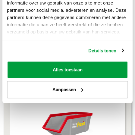
informatie over uw gebruik van onze site met onze
Grofvuil
€
304
,-
partners voor social media, adverteren en analyse. Deze
partners kunnen deze gegevens combineren met andere
Dakafval
€
694
,-
informatie die u aan ze heeft verstrekt of die ze hebben
verzameld op basis van uw gebruik van hun services.
Grondafval
€
364
,-
Details tonen
Lees meer
Alles toestaan
4m³ container
Aanpassen
L 245 × B 160 × H 120 cm