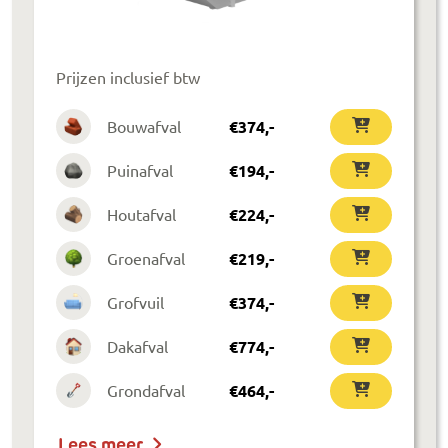
Prijzen inclusief btw
Bouwafval
€
374
,-
Puinafval
€
194
,-
Houtafval
€
224
,-
Groenafval
€
219
,-
Grofvuil
€
374
,-
Dakafval
€
774
,-
Grondafval
€
464
,-
Lees meer