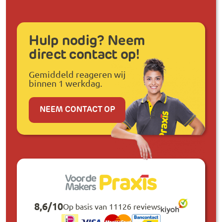
Hulp nodig? Neem
direct contact op!
Gemiddeld reageren wij
binnen 1 werkdag.
NEEM CONTACT OP
8,6
/
10
Op basis van 11126 reviews