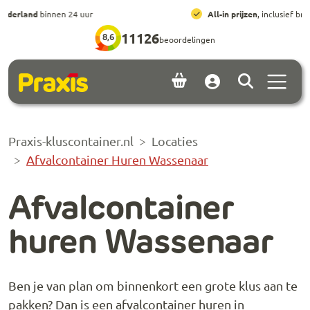
Ga naar hoofdinhoud
Ga naar footer
All-in prijzen
, inclusief brengen, ophalen en huur
11126
8,6
beoordelingen
Menu 
Account
Praxis-kluscontainer.nl
Locaties
Afvalcontainer Huren Wassenaar
Afvalcontainer
huren Wassenaar
Ben je van plan om binnenkort een grote klus aan te
pakken? Dan is een afvalcontainer huren in