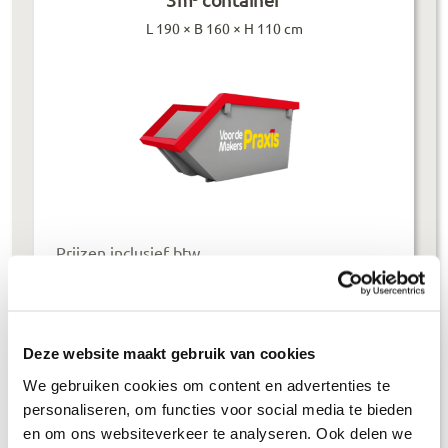
L 190 × B 160 × H 110 cm
Prijzen inclusief btw
Bouwafval
€
304
,-
Puinafval
€
179
,-
Deze website maakt gebruik van cookies
We gebruiken cookies om content en advertenties te
Houtafval
€
199
,-
personaliseren, om functies voor social media te bieden
Groenafval
€
194
,-
en om ons websiteverkeer te analyseren. Ook delen we