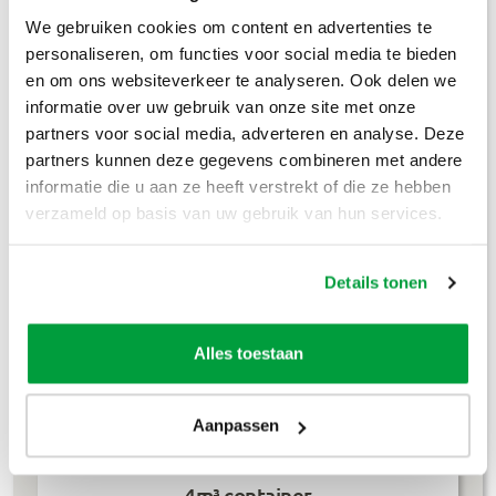
We gebruiken cookies om content en advertenties te
Bouwafval
€
304
,-
personaliseren, om functies voor social media te bieden
Puinafval
€
179
,-
en om ons websiteverkeer te analyseren. Ook delen we
informatie over uw gebruik van onze site met onze
Houtafval
€
199
,-
partners voor social media, adverteren en analyse. Deze
partners kunnen deze gegevens combineren met andere
Groenafval
€
194
,-
informatie die u aan ze heeft verstrekt of die ze hebben
verzameld op basis van uw gebruik van hun services.
Grofvuil
€
304
,-
Dakafval
€
694
,-
Details tonen
Grondafval
€
364
,-
Alles toestaan
Lees meer
Aanpassen
4m³ container