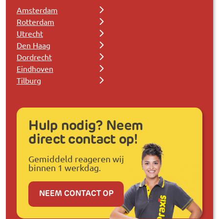
Amsterdam
Rotterdam
Utrecht
Den Haag
Dordrecht
Eindhoven
Tilburg
Hulp nodig? Neem
direct contact op!
Gemiddeld reageren wij
binnen 1 werkdag.
NEEM CONTACT OP