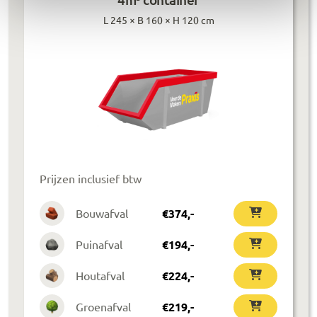
L 245 × B 160 × H 120 cm
Prijzen inclusief btw
Bouwafval
€
374
,-
Puinafval
€
194
,-
Houtafval
€
224
,-
Groenafval
€
219
,-