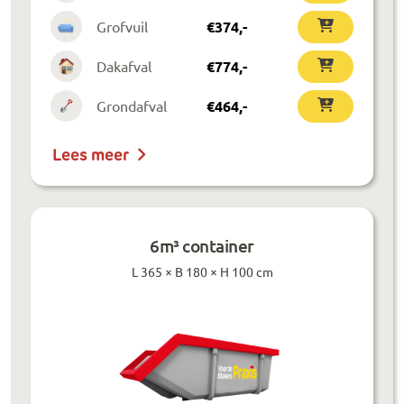
Grofvuil
€
374
,-
Dakafval
€
774
,-
Grondafval
€
464
,-
Lees meer
6m³ container
L 365 × B 180 × H 100 cm