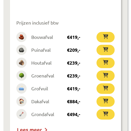
Prijzen inclusief btw
Bouwafval
€
419
,-
Puinafval
€
209
,-
Houtafval
€
239
,-
Groenafval
€
239
,-
Grofvuil
€
419
,-
Dakafval
€
884
,-
Grondafval
€
494
,-
Lees meer