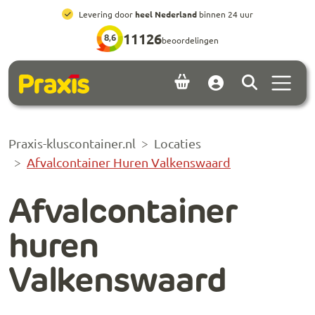
Ga naar hoofdinhoud
Ga naar footer
All-in prijzen
, inclusief brengen, ophalen en huur
11126
8,6
beoordelingen
Menu 
Account
Praxis-kluscontainer.nl
Locaties
Afvalcontainer Huren Valkenswaard
Afvalcontainer
huren
Valkenswaard