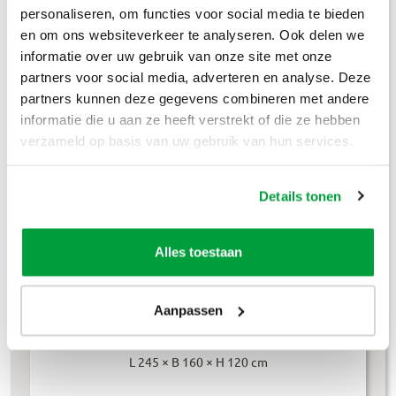
Puinafval
€
179
,-
personaliseren, om functies voor social media te bieden
en om ons websiteverkeer te analyseren. Ook delen we
Houtafval
€
199
,-
informatie over uw gebruik van onze site met onze
partners voor social media, adverteren en analyse. Deze
Groenafval
€
194
,-
partners kunnen deze gegevens combineren met andere
informatie die u aan ze heeft verstrekt of die ze hebben
Grofvuil
€
304
,-
verzameld op basis van uw gebruik van hun services.
Dakafval
€
694
,-
Details tonen
Grondafval
€
364
,-
Lees meer
Alles toestaan
Aanpassen
4m³ container
L 245 × B 160 × H 120 cm