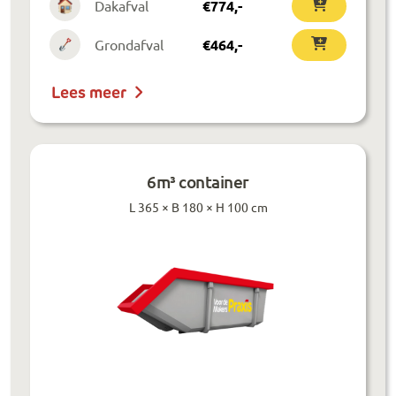
Dakafval
€
774
,-
Grondafval
€
464
,-
Lees meer
6m³ container
L 365 × B 180 × H 100 cm