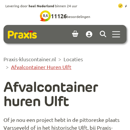
Ga naar hoofdinhoud
Ga naar footer
All-in prijzen
, inclusief brengen, ophalen en huur
11126
8,6
beoordelingen
Menu 
Account
Praxis-kluscontainer.nl
Locaties
Afvalcontainer Huren Ulft
Afvalcontainer
huren Ulft
Of je nou een project hebt in de pittoreske plaats
Varsseveld of in het historische Ulft, bij Praxis-