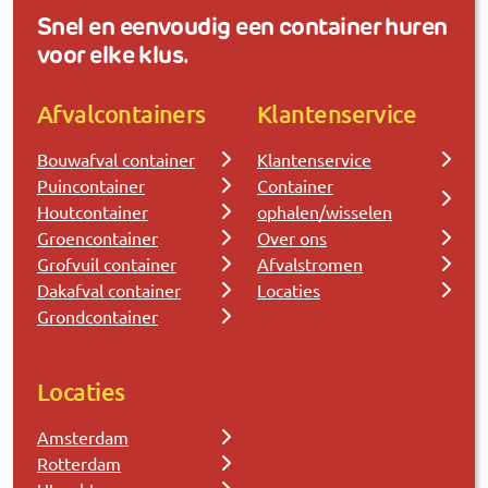
Snel en eenvoudig een container huren
voor elke klus.
Afvalcontainers
Klantenservice
Bouwafval container
Klantenservice
Puincontainer
Container
Houtcontainer
ophalen/wisselen
Groencontainer
Over ons
Grofvuil container
Afvalstromen
Dakafval container
Locaties
Grondcontainer
Locaties
Amsterdam
Rotterdam