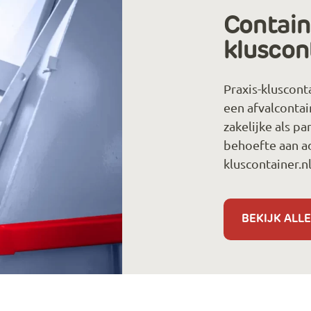
Containe
kluscon
Praxis-kluscont
een afvalcontai
zakelijke als pa
behoefte aan ad
kluscontainer.n
BEKIJK ALLE