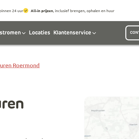
Ga naar hoofdinhoud
Ga naar footer
binnen 24 uur
All-in prijzen
, inclusief brengen, ophalen en huur
lstromen
Locaties
Klantenservice
CON
 Huren Roermond
uren