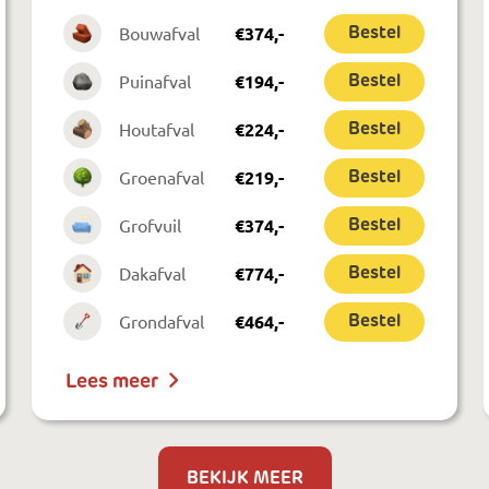
Bouwafval
€
374
,-
Bestel
Puinafval
€
194
,-
Bestel
Houtafval
€
224
,-
Bestel
Groenafval
€
219
,-
Bestel
Grofvuil
€
374
,-
Bestel
Dakafval
€
774
,-
Bestel
Grondafval
€
464
,-
Bestel
Lees meer
BEKIJK MEER