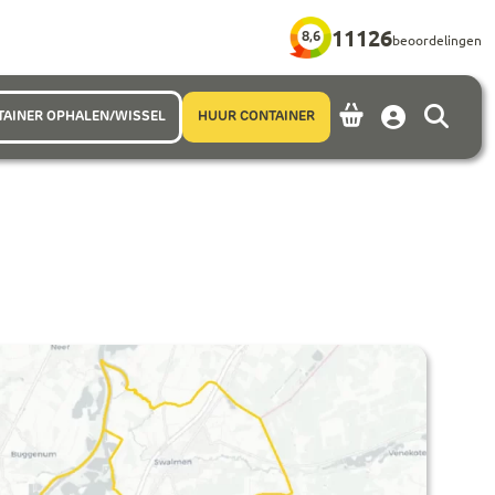
11126
8,6
beoordelingen
TAINER OPHALEN/WISSEL
HUUR CONTAINER
Account