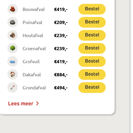
Bouwafval
€
419
,-
Bestel
Puinafval
€
209
,-
Bestel
Houtafval
€
239
,-
Bestel
Groenafval
€
239
,-
Bestel
Grofvuil
€
419
,-
Bestel
Dakafval
€
884
,-
Bestel
Grondafval
€
494
,-
Bestel
Lees meer