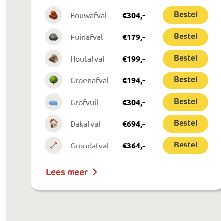
Bouwafval
€
304
,-
Bestel
Puinafval
€
179
,-
Bestel
Houtafval
€
199
,-
Bestel
Groenafval
€
194
,-
Bestel
Grofvuil
€
304
,-
Bestel
Dakafval
€
694
,-
Bestel
Grondafval
€
364
,-
Bestel
Lees meer