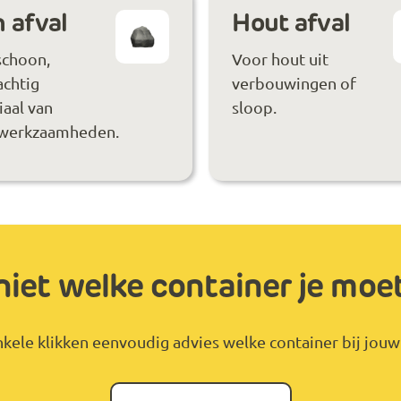
 afval
Hout afval
schoon,
Voor hout uit
achtig
verbouwingen of
aal van
sloop.
werkzaamheden.
niet welke container je moe
kele klikken eenvoudig advies welke container bij jouw 