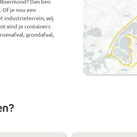
in Roermond? Dan ben
s. Of je nou een
t industrieterrein, wij
nt vind je containers
groenafval, grondafval,
en?