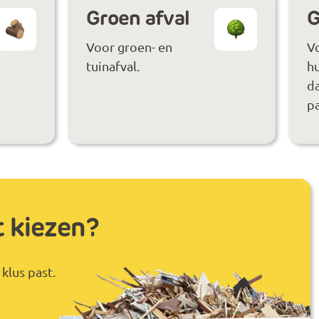
Groen afval
G
Voor groen- en
V
tuinafval.
hu
da
pa
t kiezen?
klus past.