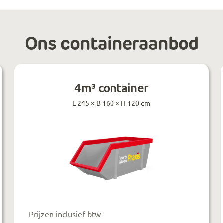
Ons containeraanbod
4m³ container
L 245 × B 160 × H 120 cm
Prijzen inclusief btw