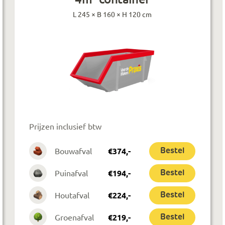
L 245 × B 160 × H 120 cm
Prijzen inclusief btw
Bouwafval
€
374
,-
Bestel
Puinafval
€
194
,-
Bestel
Houtafval
€
224
,-
Bestel
Groenafval
€
219
,-
Bestel