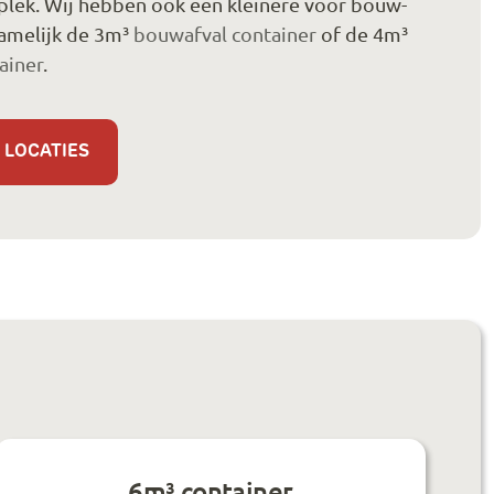
plek. Wij hebben ook een kleinere voor bouw-
namelijk de 3m³
bouwafval container
of de 4m³
ainer
.
 LOCATIES
6m³ container