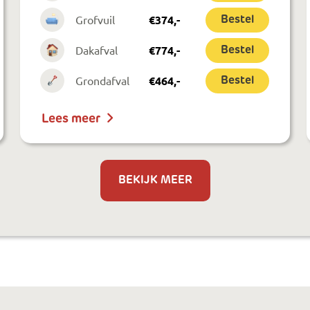
Grofvuil
€
374
,-
Bestel
Dakafval
€
774
,-
Bestel
Grondafval
€
464
,-
Bestel
Lees meer
BEKIJK MEER