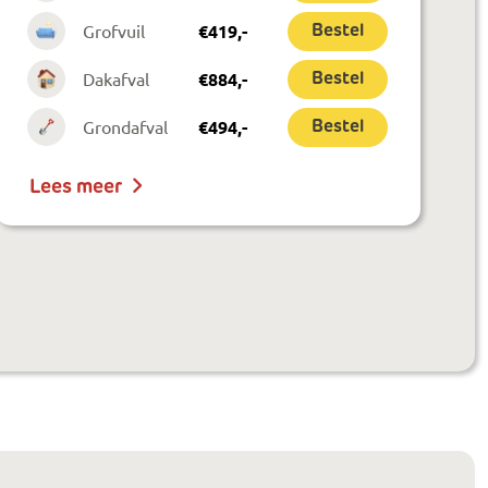
Grofvuil
€
419
,-
Bestel
Dakafval
€
884
,-
Bestel
Grondafval
€
494
,-
Bestel
Lees meer