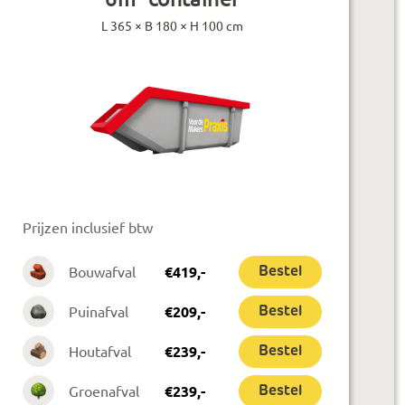
L 365 × B 180 × H 100 cm
Prijzen inclusief btw
Bouwafval
€
419
,-
Bestel
Puinafval
€
209
,-
Bestel
Houtafval
€
239
,-
Bestel
Groenafval
€
239
,-
Bestel