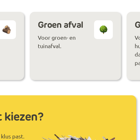
Groen afval
G
Voor groen- en
V
tuinafval.
hu
da
pa
t kiezen?
klus past.