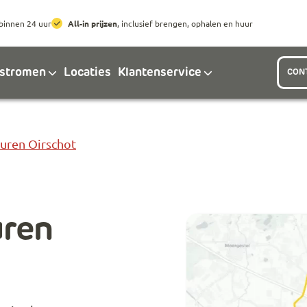
Ga naar hoofdinhoud
Ga naar footer
binnen 24 uur
All-in prijzen
, inclusief brengen, ophalen en huur
lstromen
Locaties
Klantenservice
CON
Huren Oirschot
uren