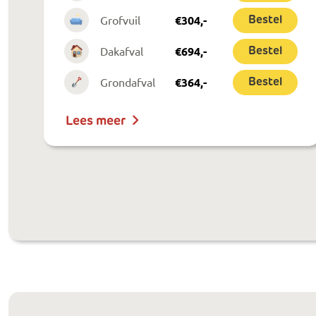
Grofvuil
€
304
,-
Bestel
Dakafval
€
694
,-
Bestel
Grondafval
€
364
,-
Bestel
Lees meer