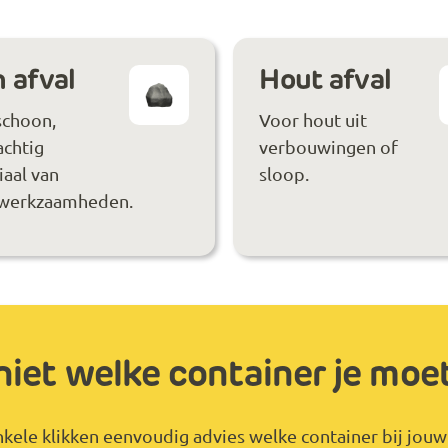
 afval
Hout afval
schoon,
Voor hout uit
achtig
verbouwingen of
aal van
sloop.
werkzaamheden.
niet welke container je moe
kele klikken eenvoudig advies welke container bij jouw 