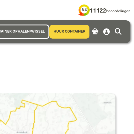
11122
8,6
beoordelingen
TAINER OPHALEN/WISSEL
HUUR CONTAINER
Account