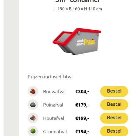
L 190 × B 160 × H 110 cm
Prijzen inclusief btw
Bouwafval
€
304
,-
Bestel
Puinafval
€
179
,-
Bestel
Houtafval
€
199
,-
Bestel
Groenafval
€
194
,-
Bestel