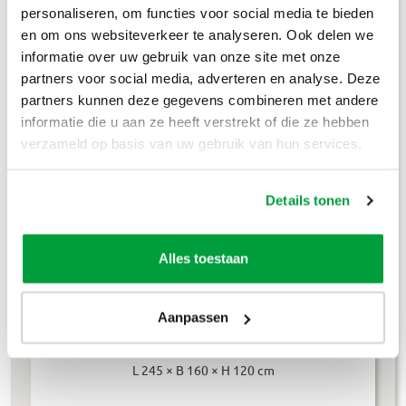
Puinafval
€
179
,-
personaliseren, om functies voor social media te bieden
en om ons websiteverkeer te analyseren. Ook delen we
Houtafval
€
199
,-
informatie over uw gebruik van onze site met onze
partners voor social media, adverteren en analyse. Deze
Groenafval
€
194
,-
partners kunnen deze gegevens combineren met andere
Grofvuil
€
304
,-
informatie die u aan ze heeft verstrekt of die ze hebben
verzameld op basis van uw gebruik van hun services.
Dakafval
€
694
,-
Details tonen
Grondafval
€
364
,-
Lees meer
Alles toestaan
Aanpassen
4m³ container
L 245 × B 160 × H 120 cm