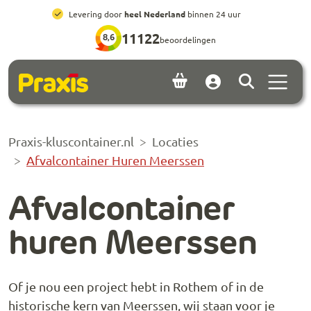
Ga naar hoofdinhoud
Ga naar footer
All-in prijzen
, inclusief brengen, ophalen en huur
11122
8,6
beoordelingen
Menu 
Account
Praxis-kluscontainer.nl
Locaties
Afvalcontainer Huren Meerssen
Afvalcontainer
huren Meerssen
Of je nou een project hebt in Rothem of in de
historische kern van Meerssen, wij staan voor je