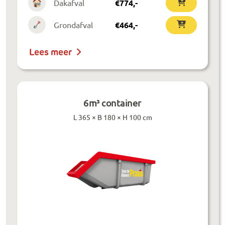
Dakafval
€
774
,-
Grondafval
€
464
,-
Lees meer
6m³ container
L 365 × B 180 × H 100 cm