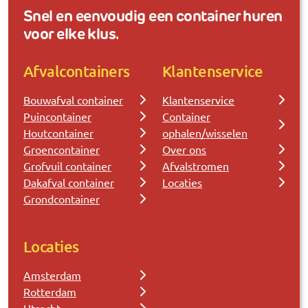
Snel en eenvoudig een container huren
voor elke klus.
Afvalcontainers
Klantenservice
Bouwafval container
Klantenservice
Puincontainer
Container
Houtcontainer
ophalen/wisselen
Groencontainer
Over ons
Grofvuil container
Afvalstromen
Dakafval container
Locaties
Grondcontainer
Locaties
Amsterdam
Rotterdam