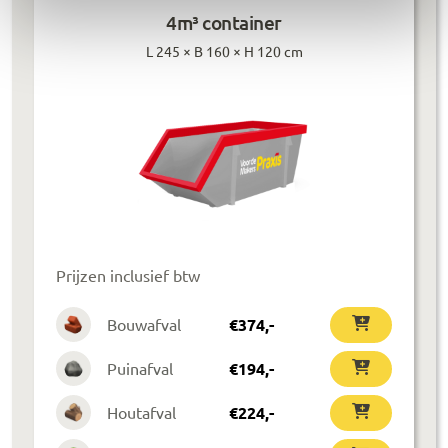
4m³ container
L 245 × B 160 × H 120 cm
Prijzen inclusief btw
Bouwafval
€
374
,-
Puinafval
€
194
,-
Houtafval
€
224
,-