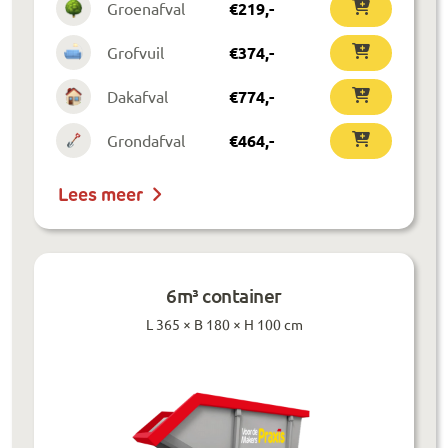
Groenafval
€
219
,-
Grofvuil
€
374
,-
Dakafval
€
774
,-
Grondafval
€
464
,-
Lees meer
6m³ container
L 365 × B 180 × H 100 cm