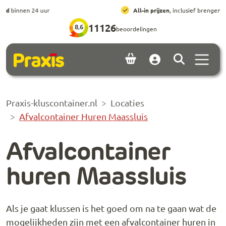
Ga naar hoofdinhoud
Ga naar footer
All-in prijzen
, inclusief brengen, ophalen en huur
11126
8,6
beoordelingen
Menu 
Account
Praxis-kluscontainer.nl
Locaties
Afvalcontainer Huren Maassluis
Afvalcontainer
huren Maassluis
Als je gaat klussen is het goed om na te gaan wat de
mogelijkheden zijn met een afvalcontainer huren in