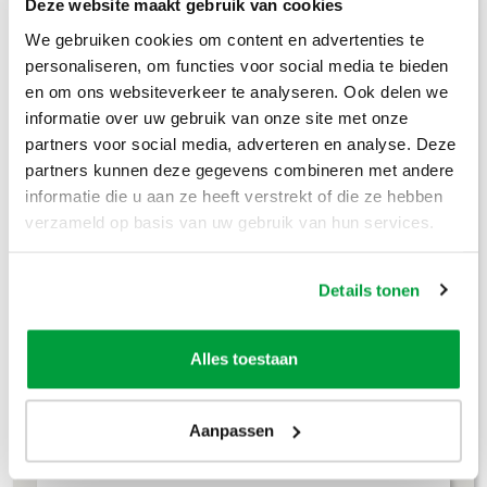
Prijzen inclusief btw
Deze website maakt gebruik van cookies
We gebruiken cookies om content en advertenties te
Bouwafval
€
304
,-
personaliseren, om functies voor social media te bieden
en om ons websiteverkeer te analyseren. Ook delen we
Puinafval
€
179
,-
informatie over uw gebruik van onze site met onze
partners voor social media, adverteren en analyse. Deze
Houtafval
€
199
,-
partners kunnen deze gegevens combineren met andere
informatie die u aan ze heeft verstrekt of die ze hebben
Groenafval
€
194
,-
verzameld op basis van uw gebruik van hun services.
Grofvuil
€
304
,-
Details tonen
Dakafval
€
694
,-
Grondafval
€
364
,-
Alles toestaan
Lees meer
Aanpassen