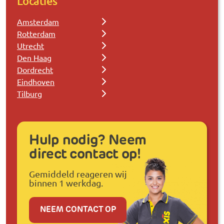
Locaties
Amsterdam
Rotterdam
Utrecht
Den Haag
Dordrecht
Eindhoven
Tilburg
Hulp nodig? Neem
direct contact op!
Gemiddeld reageren wij
binnen 1 werkdag.
NEEM CONTACT OP