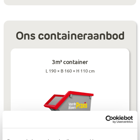
Ons containeraanbod
3m³ container
L 190 × B 160 × H 110 cm