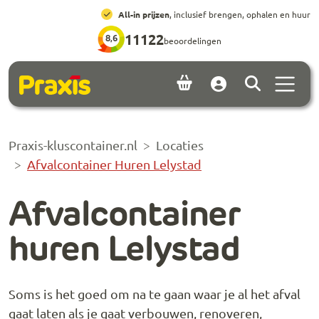
Ga naar hoofdinhoud
Ga naar footer
All-in prijzen
, inclusief brengen, ophalen en huur
11122
8,6
beoordelingen
Menu 
Account
Praxis-kluscontainer.nl
Locaties
Afvalcontainer Huren Lelystad
Afvalcontainer
huren Lelystad
Soms is het goed om na te gaan waar je al het afval
gaat laten als je gaat verbouwen, renoveren,