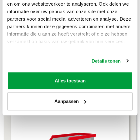
en om ons websiteverkeer te analyseren. Ook delen we
informatie over uw gebruik van onze site met onze
Groenafval
€
194
,-
partners voor social media, adverteren en analyse. Deze
Grofvuil
€
304
,-
partners kunnen deze gegevens combineren met andere
informatie die u aan ze heeft verstrekt of die ze hebben
Dakafval
€
694
,-
verzameld op basis van uw gebruik van hun services.
Grondafval
€
364
,-
Details tonen
Lees meer
Alles toestaan
4m³ container
Aanpassen
L 245 × B 160 × H 120 cm