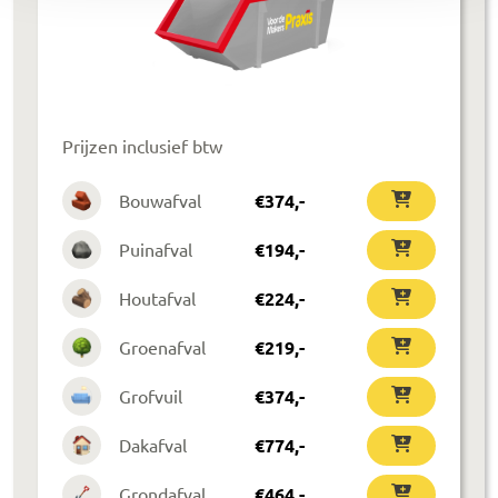
Prijzen inclusief btw
Bouwafval
€
374
,-
Puinafval
€
194
,-
Houtafval
€
224
,-
Groenafval
€
219
,-
Grofvuil
€
374
,-
Dakafval
€
774
,-
Grondafval
€
464
,-