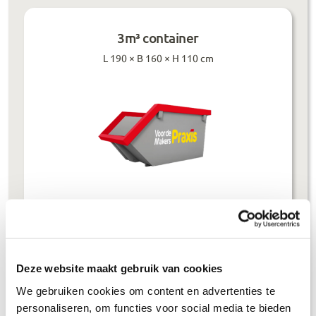
3m³ container
L 190 × B 160 × H 110 cm
Prijzen inclusief btw
Bouwafval
€
304
,-
Deze website maakt gebruik van cookies
Puinafval
€
179
,-
We gebruiken cookies om content en advertenties te
personaliseren, om functies voor social media te bieden
Houtafval
€
199
,-