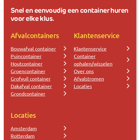
Snel en eenvoudig een container huren
voor elke klus.
Afvalcontainers
Klantenservice
Bouwafval container
Klantenservice
Puincontainer
Container
Houtcontainer
ophalen/wisselen
Groencontainer
Over ons
Grofvuil container
Afvalstromen
Dakafval container
Locaties
Grondcontainer
Locaties
Amsterdam
Rotterdam