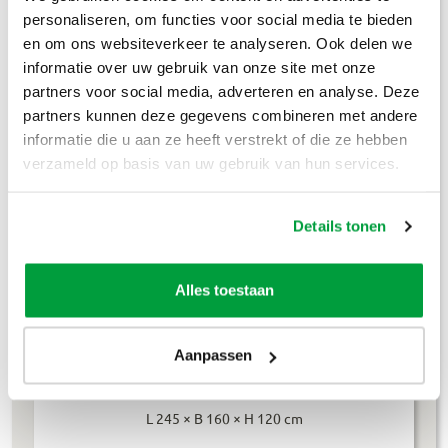
Puinafval
€
179
,-
personaliseren, om functies voor social media te bieden
en om ons websiteverkeer te analyseren. Ook delen we
Houtafval
€
199
,-
informatie over uw gebruik van onze site met onze
partners voor social media, adverteren en analyse. Deze
Groenafval
€
194
,-
partners kunnen deze gegevens combineren met andere
informatie die u aan ze heeft verstrekt of die ze hebben
Grofvuil
€
304
,-
verzameld op basis van uw gebruik van hun services.
Dakafval
€
694
,-
Details tonen
Grondafval
€
364
,-
Lees meer
Alles toestaan
Aanpassen
4m³ container
L 245 × B 160 × H 120 cm