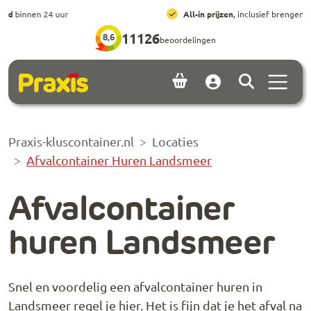
Ga naar hoofdinhoud
Ga naar footer
All-in prijzen
, inclusief brengen, ophalen en huur
11126
8,6
beoordelingen
Menu 
Account
Praxis-kluscontainer.nl
Locaties
Afvalcontainer Huren Landsmeer
Afvalcontainer
huren Landsmeer
Snel en voordelig een afvalcontainer huren in
Landsmeer regel je hier. Het is fijn dat je het afval na