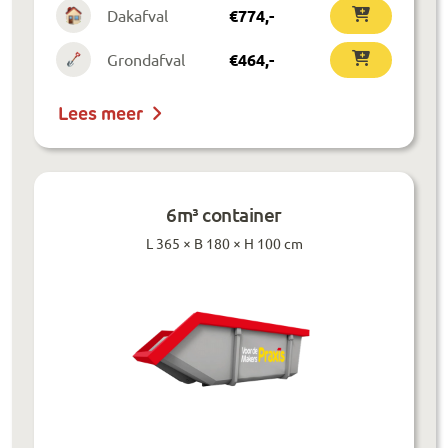
Dakafval
€
774
,-
Grondafval
€
464
,-
Lees meer
6m³ container
L 365 × B 180 × H 100 cm