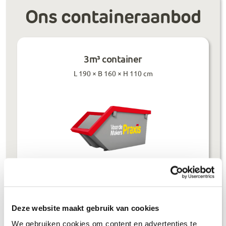
Ons containeraanbod
3m³ container
L 190 × B 160 × H 110 cm
Prijzen inclusief btw
Deze website maakt gebruik van cookies
Bouwafval
€
304
,-
We gebruiken cookies om content en advertenties te