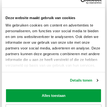
Deze website maakt gebruik van cookies
We gebruiken cookies om content en advertenties te
personaliseren, om functies voor social media te bieden
Prijzen inclusief btw
en om ons websiteverkeer te analyseren. Ook delen we
informatie over uw gebruik van onze site met onze
Bouwafval
€
304
,-
partners voor social media, adverteren en analyse. Deze
partners kunnen deze gegevens combineren met andere
Puinafval
€
179
,-
informatie die u aan ze heeft verstrekt of die ze hebben
verzameld op basis van uw gebruik van hun services.
Houtafval
€
199
,-
Groenafval
€
194
,-
Details tonen
Grofvuil
€
304
,-
Alles toestaan
Dakafval
€
694
,-