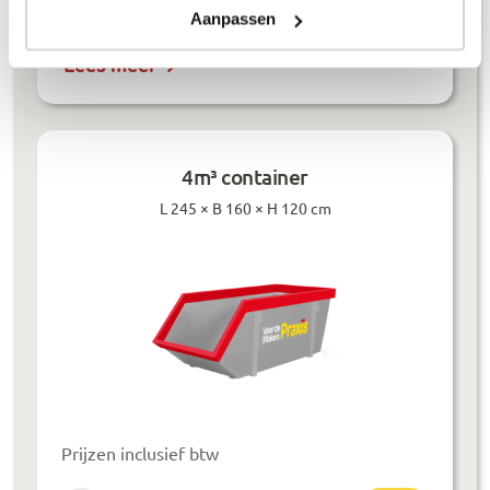
Grondafval
€
364
,-
Aanpassen
Lees meer
4m³ container
L 245 × B 160 × H 120 cm
Prijzen inclusief btw