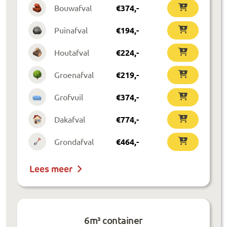
Bouwafval
€
374
,-
Puinafval
€
194
,-
Houtafval
€
224
,-
Groenafval
€
219
,-
Grofvuil
€
374
,-
Dakafval
€
774
,-
Grondafval
€
464
,-
Lees meer
6m³ container