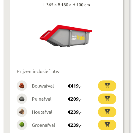
L 365 × B 180 × H 100 cm
Prijzen inclusief btw
Bouwafval
€
419
,-
Puinafval
€
209
,-
Houtafval
€
239
,-
Groenafval
€
239
,-