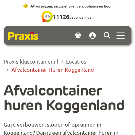
Ga naar hoofdinhoud
Ga naar footer
All-in prijzen
, inclusief brengen, ophalen en huur
11126
8,6
beoordelingen
Menu 
Account
Praxis-kluscontainer.nl
Locaties
Afvalcontainer Huren Koggenland
Afvalcontainer
huren Koggenland
Ga je verbouwen, slopen of opruimen in
Koggenland? Dan is een afvalcontainer huren in