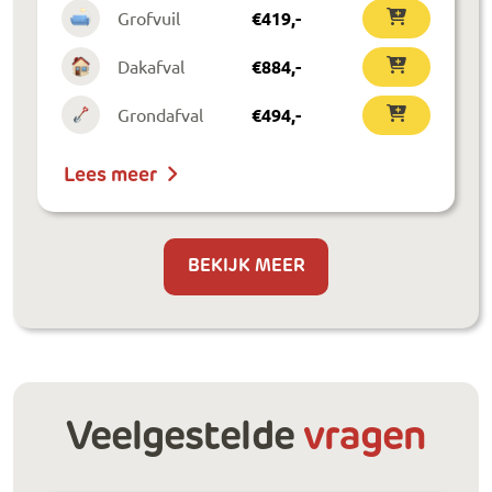
Grofvuil
€
419
,-
Dakafval
€
884
,-
Grondafval
€
494
,-
Lees meer
BEKIJK MEER
Veelgestelde
vragen