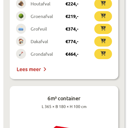
Houtafval
€
224
,-
Groenafval
€
219
,-
Grofvuil
€
374
,-
Dakafval
€
774
,-
Grondafval
€
464
,-
Lees meer
6m³ container
L 365 × B 180 × H 100 cm