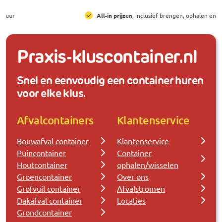
All-in prijzen
, inclusief brengen, ophalen en huur
Praxis-kluscontainer.nl
Snel en eenvoudig een container huren
voor elke klus.
Afvalcontainers
Klantenservice
Bouwafval container
Klantenservice
Puincontainer
Container
Houtcontainer
ophalen/wisselen
Groencontainer
Over ons
Grofvuil container
Afvalstromen
Dakafval container
Locaties
Grondcontainer