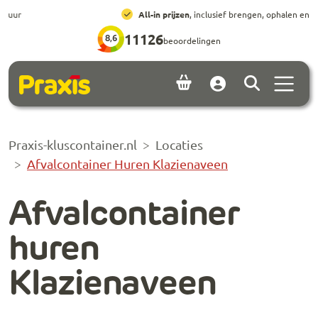
Ga naar hoofdinhoud
Ga naar footer
All-in prijzen
, inclusief brengen, ophalen en huur
11126
8,6
beoordelingen
Menu 
Account
Praxis-kluscontainer.nl
Locaties
Afvalcontainer Huren Klazienaveen
Afvalcontainer
huren
Klazienaveen