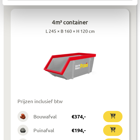
4m³ container
L 245 × B 160 × H 120 cm
Prijzen inclusief btw
Bouwafval
€
374
,-
Puinafval
€
194
,-