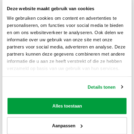
Deze website maakt gebruik van cookies
Prijzen inclusief btw
We gebruiken cookies om content en advertenties te
personaliseren, om functies voor social media te bieden
Bouwafval
€
304
,-
en om ons websiteverkeer te analyseren. Ook delen we
informatie over uw gebruik van onze site met onze
Puinafval
€
179
,-
partners voor social media, adverteren en analyse. Deze
partners kunnen deze gegevens combineren met andere
Houtafval
€
199
,-
informatie die u aan ze heeft verstrekt of die ze hebben
verzameld op basis van uw gebruik van hun services.
Groenafval
€
194
,-
Grofvuil
€
304
,-
Details tonen
Dakafval
€
694
,-
Alles toestaan
Grondafval
€
364
,-
Lees meer
Aanpassen