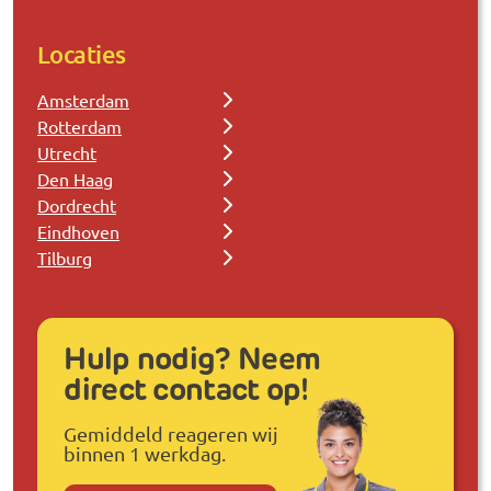
Locaties
Amsterdam
Rotterdam
Utrecht
Den Haag
Dordrecht
Eindhoven
Tilburg
Hulp nodig? Neem
direct contact op!
Gemiddeld reageren wij
binnen 1 werkdag.