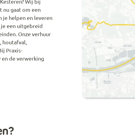
Kesteren? Wij bij
het nu gaat om een
 je helpen en leveren
d je een uitgebreid
leinden. Onze verhuur
, houtafval,
ij Praxis-
tw en de verwerking
en?