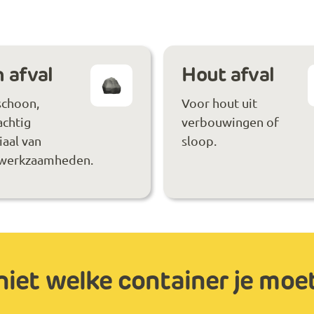
 afval
Hout afval
schoon,
Voor hout uit
achtig
verbouwingen of
aal van
sloop.
werkzaamheden.
niet welke container je moe