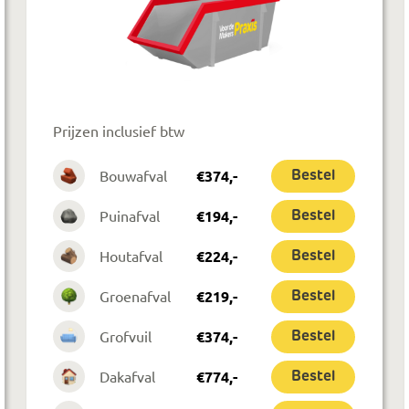
Prijzen inclusief btw
Bouwafval
€
374
,-
Bestel
Puinafval
€
194
,-
Bestel
Houtafval
€
224
,-
Bestel
Groenafval
€
219
,-
Bestel
Grofvuil
€
374
,-
Bestel
Dakafval
€
774
,-
Bestel