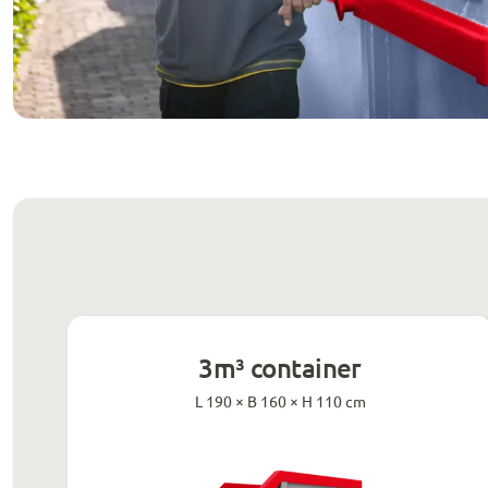
3m³ container
L 190 × B 160 × H 110 cm