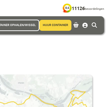
11126
8,6
beoordelingen
TAINER OPHALEN/WISSEL
HUUR CONTAINER
Account