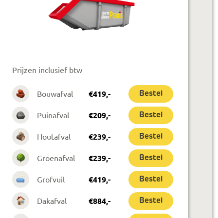
Prijzen inclusief btw
Bouwafval
€
419
,-
Bestel
Puinafval
€
209
,-
Bestel
Houtafval
€
239
,-
Bestel
Groenafval
€
239
,-
Bestel
Grofvuil
€
419
,-
Bestel
Dakafval
€
884
,-
Bestel