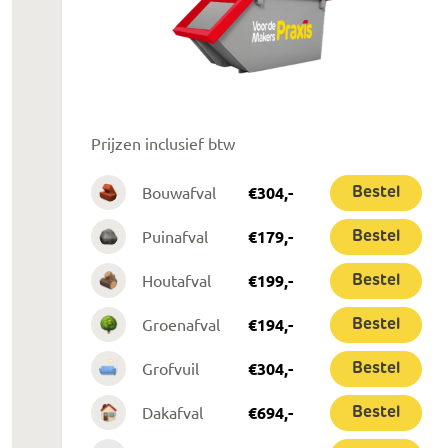
Prijzen inclusief btw
Bouwafval
€
304
,-
Bestel
Puinafval
€
179
,-
Bestel
Houtafval
€
199
,-
Bestel
Groenafval
€
194
,-
Bestel
Grofvuil
€
304
,-
Bestel
Dakafval
€
694
,-
Bestel