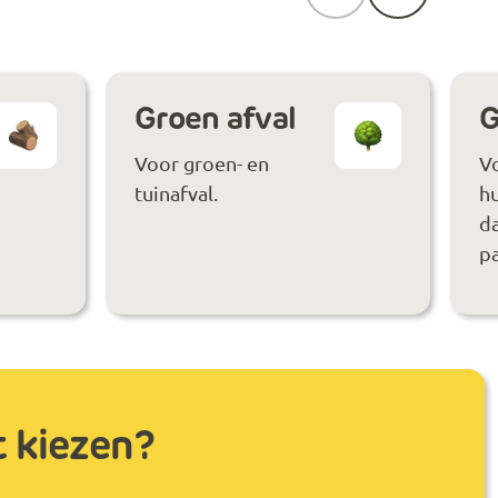
Groen afval
G
Voor groen- en
V
tuinafval.
hu
da
pa
t kiezen?