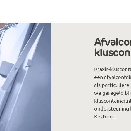
Afvalcon
kluscont
Praxis-klusconta
een afvalcontai
als particulier
we geregeld bin
kluscontainer.n
ondersteuning b
Kesteren.