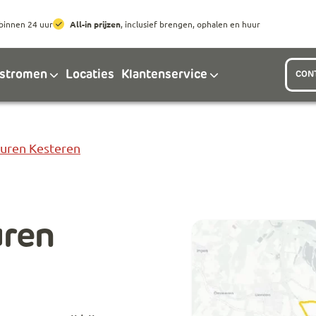
Ga naar hoofdinhoud
Ga naar footer
binnen 24 uur
All-in prijzen
, inclusief brengen, ophalen en huur
lstromen
Locaties
Klantenservice
CON
Huren Kesteren
uren