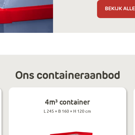
BEKIJK ALLE
Ons containeraanbod
4m³ container
L 245 × B 160 × H 120 cm