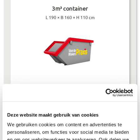
3m³ container
L 190 × B 160 × H 110 cm
Prijzen inclusief btw
Bouwafval
€
304
,-
Deze website maakt gebruik van cookies
Puinafval
€
179
,-
We gebruiken cookies om content en advertenties te
Houtafval
€
199
,-
personaliseren, om functies voor social media te bieden
en om ons websiteverkeer te analyseren. Ook delen we