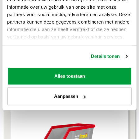
Groenafval
€
194
,-
informatie over uw gebruik van onze site met onze
partners voor social media, adverteren en analyse. Deze
Grofvuil
€
304
,-
partners kunnen deze gegevens combineren met andere
informatie die u aan ze heeft verstrekt of die ze hebben
Dakafval
€
694
,-
verzameld op basis van uw gebruik van hun services.
Grondafval
€
364
,-
Details tonen
Lees meer
Alles toestaan
4m³ container
Aanpassen
L 245 × B 160 × H 120 cm