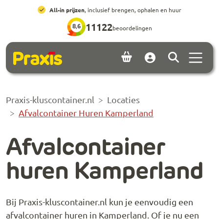
Ga naar hoofdinhoud
Ga naar footer
All-in prijzen
, inclusief brengen, ophalen en huur
11122
8,6
beoordelingen
Menu 
Account
Praxis-kluscontainer.nl
Locaties
Afvalcontainer Huren Kamperland
Afvalcontainer
huren Kamperland
Bij Praxis-kluscontainer.nl kun je eenvoudig een
afvalcontainer huren in Kamperland. Of je nu een