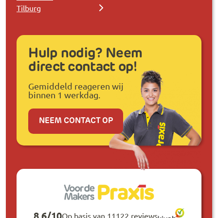
Tilburg
Hulp nodig? Neem
direct contact op!
Gemiddeld reageren wij
binnen 1 werkdag.
NEEM CONTACT OP
8,6
/
10
Op basis van 11122 reviews