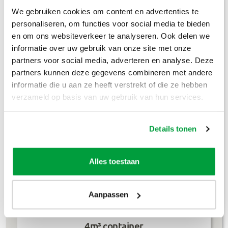
We gebruiken cookies om content en advertenties te
Bouwafval
€
304
,-
personaliseren, om functies voor social media te bieden
Puinafval
€
179
,-
en om ons websiteverkeer te analyseren. Ook delen we
informatie over uw gebruik van onze site met onze
Houtafval
€
199
,-
partners voor social media, adverteren en analyse. Deze
partners kunnen deze gegevens combineren met andere
Groenafval
€
194
,-
informatie die u aan ze heeft verstrekt of die ze hebben
verzameld op basis van uw gebruik van hun services.
Grofvuil
€
304
,-
Dakafval
€
694
,-
Details tonen
Grondafval
€
364
,-
Alles toestaan
Lees meer
Aanpassen
4m³ container