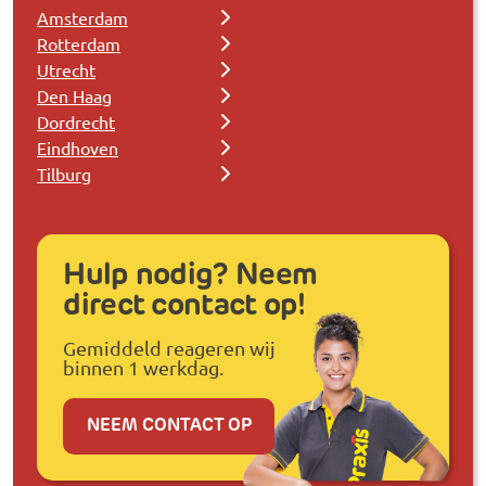
Amsterdam
Rotterdam
Utrecht
Den Haag
Dordrecht
Eindhoven
Tilburg
Hulp nodig? Neem
direct contact op!
Gemiddeld reageren wij
binnen 1 werkdag.
NEEM CONTACT OP