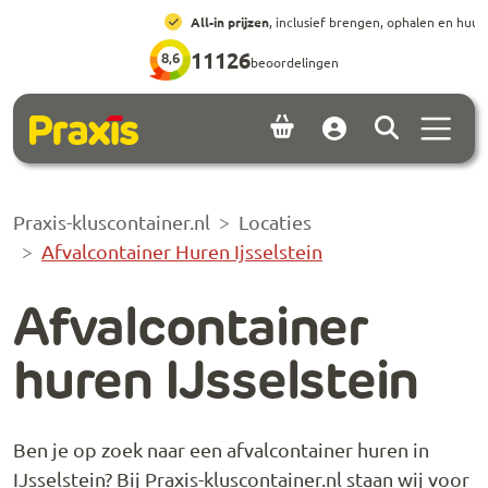
Ga naar hoofdinhoud
Ga naar footer
All-in prijzen
, inclusief brengen, ophalen en huur
11126
8,6
beoordelingen
Menu 
Account
Praxis-kluscontainer.nl
Locaties
Afvalcontainer Huren Ijsselstein
Afvalcontainer
huren IJsselstein
Ben je op zoek naar een afvalcontainer huren in
IJsselstein? Bij Praxis-kluscontainer.nl staan wij voor