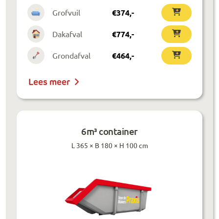
Grofvuil
€
374
,-
Dakafval
€
774
,-
Grondafval
€
464
,-
Lees meer
6m³ container
L 365 × B 180 × H 100 cm