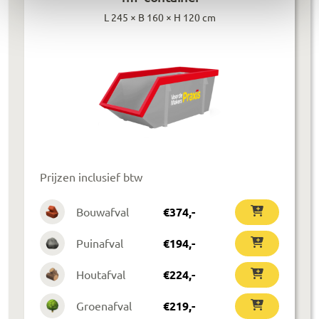
L 245 × B 160 × H 120 cm
Prijzen inclusief btw
Bouwafval
€
374
,-
Puinafval
€
194
,-
Houtafval
€
224
,-
Groenafval
€
219
,-