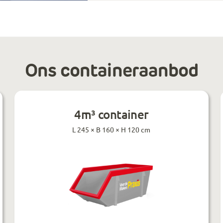
Ons containeraanbod
4m³ container
L 245 × B 160 × H 120 cm