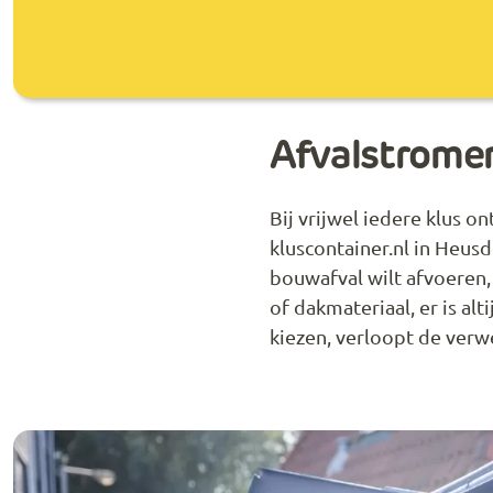
Afvalstromen
Bij vrijwel iedere klus o
kluscontainer.nl in Heus
bouwafval wilt afvoeren,
of dakmateriaal, er is al
kiezen, verloopt de verwe