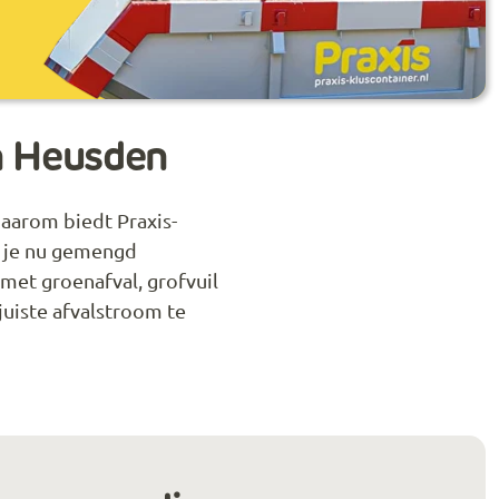
in Heusden
Daarom biedt Praxis-
f je nu gemengd
met groenafval, grofvuil
 juiste afvalstroom te