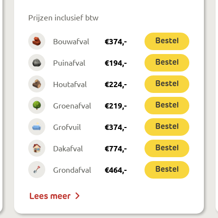
Prijzen inclusief btw
Bouwafval
€
374
,-
Bestel
Puinafval
€
194
,-
Bestel
Houtafval
€
224
,-
Bestel
Groenafval
€
219
,-
Bestel
Grofvuil
€
374
,-
Bestel
Dakafval
€
774
,-
Bestel
Grondafval
€
464
,-
Bestel
Lees meer