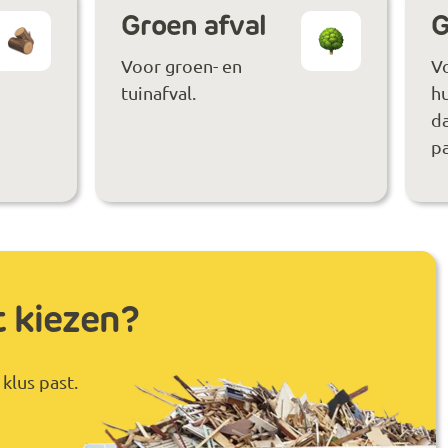
Groen afval
G
Voor groen- en
V
tuinafval.
hu
da
pa
t kiezen?
klus past.