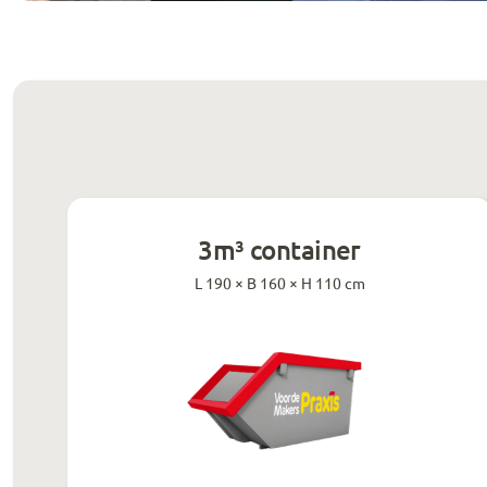
3m³ container
L 190 × B 160 × H 110 cm