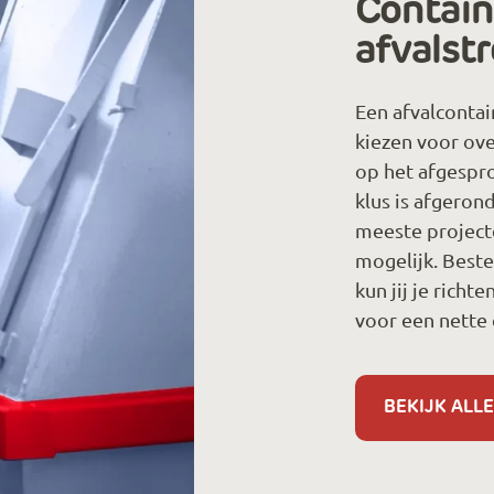
Contain
afvalst
Een afvalcontai
kiezen voor ov
op het afgespr
klus is afgeron
meeste projecte
mogelijk. Beste
kun jij je richt
voor een nette 
BEKIJK ALLE