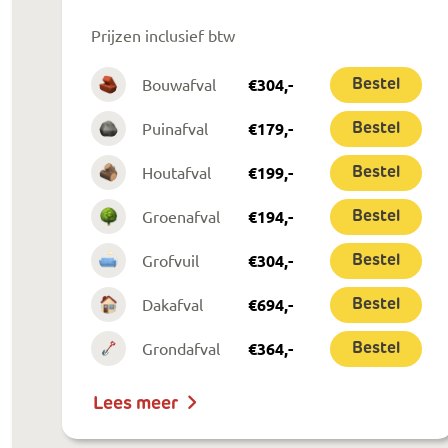
Prijzen inclusief btw
Bouwafval
€
304
,-
Bestel
Puinafval
€
179
,-
Bestel
Houtafval
€
199
,-
Bestel
Groenafval
€
194
,-
Bestel
Grofvuil
€
304
,-
Bestel
Dakafval
€
694
,-
Bestel
Grondafval
€
364
,-
Bestel
Lees meer