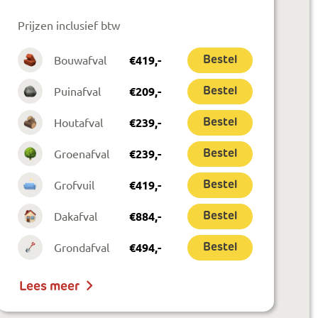
Prijzen inclusief btw
Bouwafval
€
419
,-
Bestel
Puinafval
€
209
,-
Bestel
Houtafval
€
239
,-
Bestel
Groenafval
€
239
,-
Bestel
Grofvuil
€
419
,-
Bestel
Dakafval
€
884
,-
Bestel
Grondafval
€
494
,-
Bestel
Lees meer