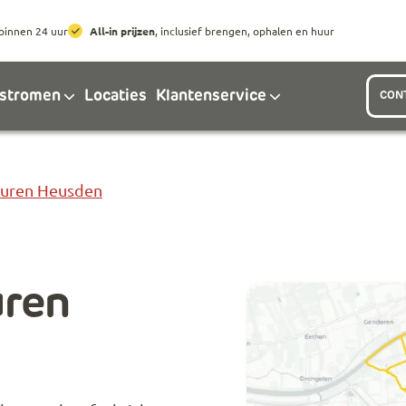
Ga naar hoofdinhoud
Ga naar footer
binnen 24 uur
All-in prijzen
, inclusief brengen, ophalen en huur
lstromen
Locaties
Klantenservice
CON
Huren Heusden
uren