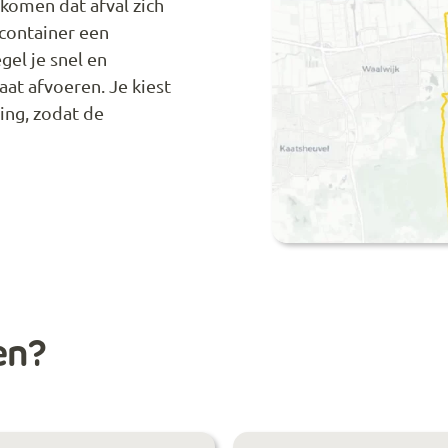
rkomen dat afval zich
container een
gel je snel en
gaat afvoeren. Je kiest
ing, zodat de
en?