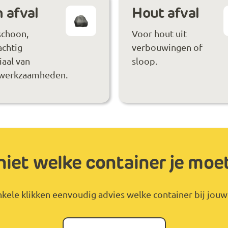
 afval
Hout afval
schoon,
Voor hout uit
achtig
verbouwingen of
aal van
sloop.
werkzaamheden.
niet welke container je moe
kele klikken eenvoudig advies welke container bij jouw 