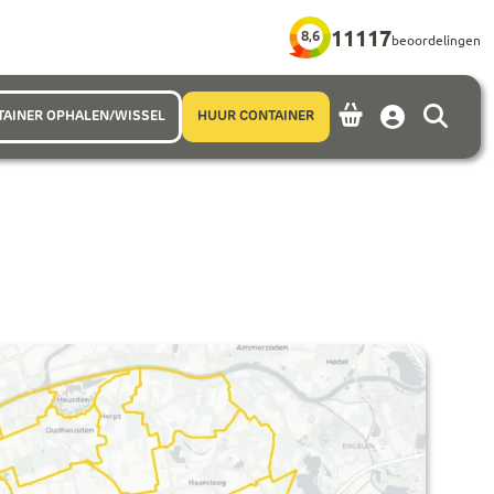
11117
8,6
beoordelingen
TAINER OPHALEN/WISSEL
HUUR CONTAINER
Account