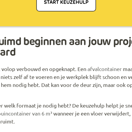
START KEUZEHULP
uimd beginnen aan jouw proj
ard
 volop verbouwd en opgeknapt. Een
afvalcontainer
maak
 niets zelf af te voeren en je werkplek blijft schoon en v
j hem nodig hebt. Dat kan voor de deur zijn, maar ook o
er welk formaat je nodig hebt? De keuzehulp helpt je sn
puincontainer van 6 m³
wanneer je een vloer verwijdert
pruimt.