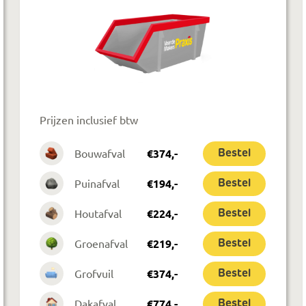
Prijzen inclusief btw
Bouwafval
€
374
,-
Bestel
Puinafval
€
194
,-
Bestel
Houtafval
€
224
,-
Bestel
Groenafval
€
219
,-
Bestel
Grofvuil
€
374
,-
Bestel
Dakafval
€
774
,-
Bestel