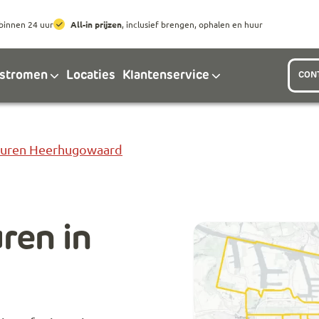
Ga naar hoofdinhoud
Ga naar footer
binnen 24 uur
All-in prijzen
, inclusief brengen, ophalen en huur
lstromen
Locaties
Klantenservice
CON
Huren Heerhugowaard
ren in