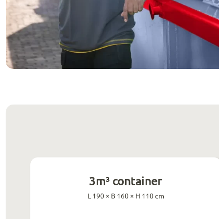
3m³ container
L 190 × B 160 × H 110 cm