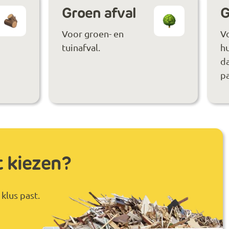
Groen afval
G
Voor groen- en
V
tuinafval.
hu
da
pa
t kiezen?
klus past.