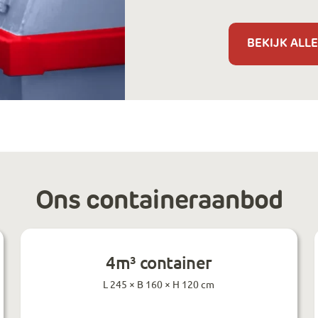
BEKIJK ALLE
Ons containeraanbod
4m³ container
L 245 × B 160 × H 120 cm