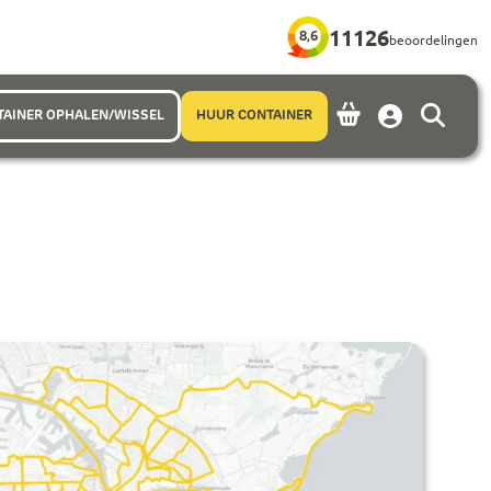
11126
8,6
beoordelingen
TAINER OPHALEN/WISSEL
HUUR CONTAINER
Account