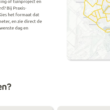
ng of tuinproject en
d? Bij Praxis-
Kies het formaat dat
eter, en zie direct de
ewenste dag en
en?