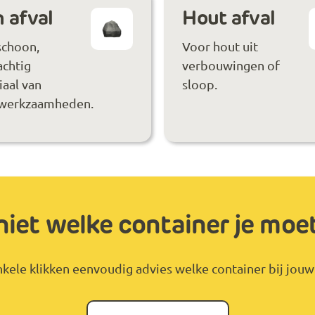
 afval
Hout afval
schoon,
Voor hout uit
achtig
verbouwingen of
aal van
sloop.
werkzaamheden.
niet welke container je moe
kele klikken eenvoudig advies welke container bij jouw 