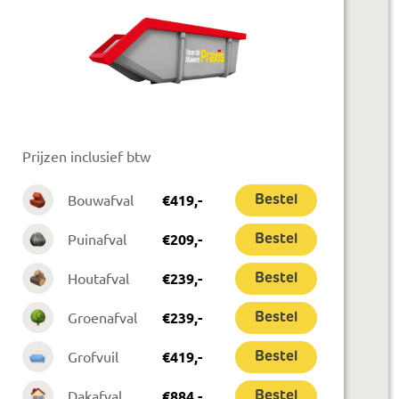
Prijzen inclusief btw
Bouwafval
€
419
,-
Bestel
Puinafval
€
209
,-
Bestel
Houtafval
€
239
,-
Bestel
Groenafval
€
239
,-
Bestel
Grofvuil
€
419
,-
Bestel
Dakafval
€
884
,-
Bestel