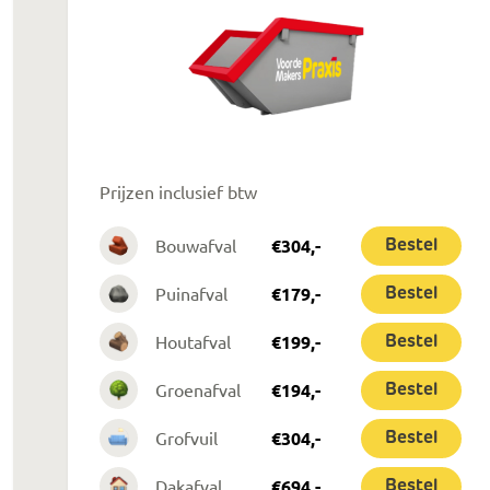
Prijzen inclusief btw
Bouwafval
€
304
,-
Bestel
Puinafval
€
179
,-
Bestel
Houtafval
€
199
,-
Bestel
Groenafval
€
194
,-
Bestel
Grofvuil
€
304
,-
Bestel
Dakafval
€
694
,-
Bestel