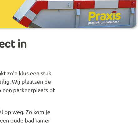
ect in
t zo’n klus een stuk
eilig. Wij plaatsen de
p een parkeerplaats of
el op weg. Zo kom je
, een oude badkamer