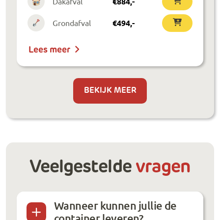
Dakafval
€
884
,-
Grondafval
€
494
,-
Lees meer
BEKIJK MEER
Veelgestelde
vragen
Wanneer kunnen jullie de
container leveren?