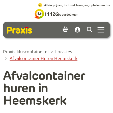
Ga naar hoofdinhoud
Ga naar footer
All-in prijzen
, inclusief brengen, ophalen en huur
11126
8,6
beoordelingen
Menu 
Account
Praxis-kluscontainer.nl
Locaties
Afvalcontainer Huren Heemskerk
Afvalcontainer
huren in
Heemskerk