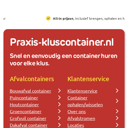
All-in prijzen
, inclusief brengen, ophalen en huur
Praxis-kluscontainer.nl
Snel en eenvoudig een container huren
voor elke klus.
Afvalcontainers
Klantenservice
Bouwafval container
Klantenservice
Puincontainer
Container
Houtcontainer
ophalen/wisselen
Groencontainer
Over ons
Grofvuil container
Afvalstromen
Dakafval container
Locaties