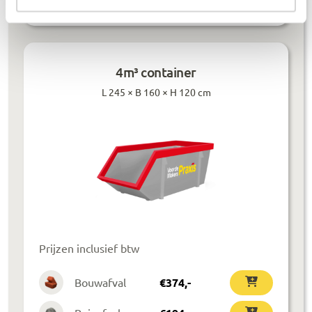
Lees meer
4m³ container
L 245 × B 160 × H 120 cm
Prijzen inclusief btw
Bouwafval
€
374
,-