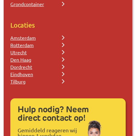
Grondcontainer
Locaties
Amsterdam
Rotterdam
Utrecht
Den Haag
Dordrecht
Eindhoven
Tilburg
Hulp nodig? Neem
direct contact op!
Gemiddeld reageren wij
binnen 1 werkdag.