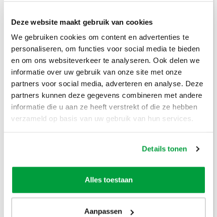
Deze website maakt gebruik van cookies
We gebruiken cookies om content en advertenties te
Prijzen inclusief btw
personaliseren, om functies voor social media te bieden
en om ons websiteverkeer te analyseren. Ook delen we
Bouwafval
€
304
,-
informatie over uw gebruik van onze site met onze
partners voor social media, adverteren en analyse. Deze
Puinafval
€
179
,-
partners kunnen deze gegevens combineren met andere
Houtafval
€
199
,-
informatie die u aan ze heeft verstrekt of die ze hebben
verzameld op basis van uw gebruik van hun services.
Groenafval
€
194
,-
Grofvuil
€
304
,-
Details tonen
Dakafval
€
694
,-
Alles toestaan
Grondafval
€
364
,-
Aanpassen