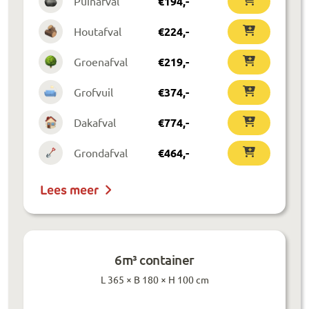
Puinafval
€
194
,-
Houtafval
€
224
,-
Groenafval
€
219
,-
Grofvuil
€
374
,-
Dakafval
€
774
,-
Grondafval
€
464
,-
Lees meer
6m³ container
L 365 × B 180 × H 100 cm