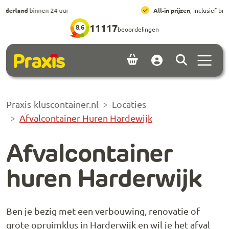
Ga naar hoofdinhoud
Ga naar footer
All-in prijzen
, inclusief brengen, ophalen en huur
11117
8,6
beoordelingen
Menu 
Account
Praxis-kluscontainer.nl
Locaties
Afvalcontainer Huren Hardewijk
Afvalcontainer
huren Harderwijk
Ben je bezig met een verbouwing, renovatie of
grote opruimklus in Harderwijk en wil je het afval