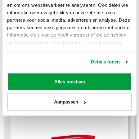
Houtafval
€
199
,-
en om ons websiteverkeer te analyseren. Ook delen we
informatie over uw gebruik van onze site met onze
Groenafval
€
194
,-
partners voor social media, adverteren en analyse. Deze
partners kunnen deze gegevens combineren met andere
Grofvuil
€
304
,-
informatie die u aan ze heeft verstrekt of die ze hebben
Dakafval
€
694
,-
verzameld op basis van uw gebruik van hun services.
Grondafval
€
364
,-
Details tonen
Lees meer
Alles toestaan
Aanpassen
4m³ container
L 245 × B 160 × H 120 cm