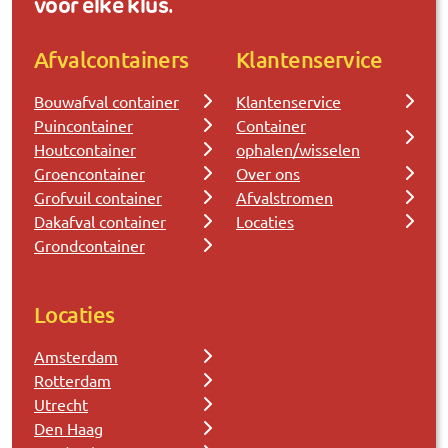
voor elke klus.
Afvalcontainers
Klantenservice
Bouwafval container
Klantenservice
Puincontainer
Container
Houtcontainer
ophalen/wisselen
Groencontainer
Over ons
Grofvuil container
Afvalstromen
Dakafval container
Locaties
Grondcontainer
Locaties
Amsterdam
Rotterdam
Utrecht
Den Haag