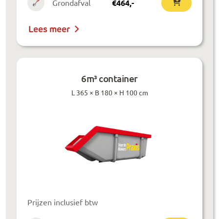
Grondafval
€
464
,-
Lees meer
6m³ container
L 365 × B 180 × H 100 cm
Prijzen inclusief btw