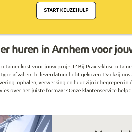
START KEUZEHULP
er huren in Arnhem voor jou
tainer kost voor jouw project? Bij Praxis-kluscontainer.n
 type afval en de leverdatum hebt gekozen. Dankzij ons al
evering, ophalen, verwerking en huur zijn inbegrepen in
dvies over het juiste formaat? Onze klantenservice helpt 