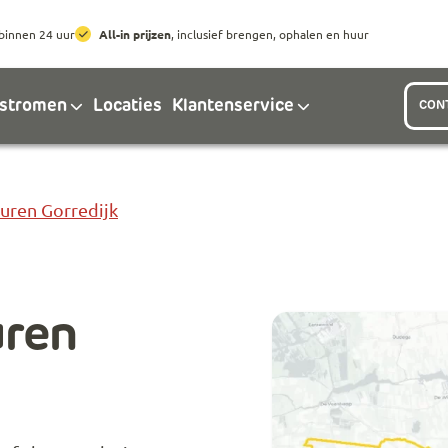
Ga naar hoofdinhoud
Ga naar footer
binnen 24 uur
All-in prijzen
, inclusief brengen, ophalen en huur
lstromen
Locaties
Klantenservice
CON
uren Gorredijk
uren