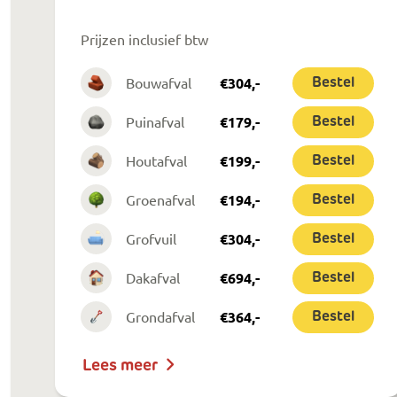
Prijzen inclusief btw
Bouwafval
€
304
,-
Bestel
Puinafval
€
179
,-
Bestel
Houtafval
€
199
,-
Bestel
Groenafval
€
194
,-
Bestel
Grofvuil
€
304
,-
Bestel
Dakafval
€
694
,-
Bestel
Grondafval
€
364
,-
Bestel
Lees meer