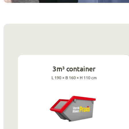
3m³ container
L 190 × B 160 × H 110 cm