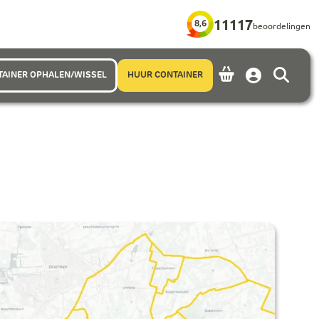
11117
8,6
beoordelingen
TAINER OPHALEN/WISSEL
HUUR CONTAINER
Account