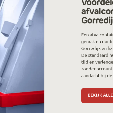
Voordel
afvalco
Gorredi
Een afvalcontai
gemak en duide
Gorredijk en ha
De standaard h
tijd en verleng
zonder account 
aandacht bij de 
BEKIJK ALLE