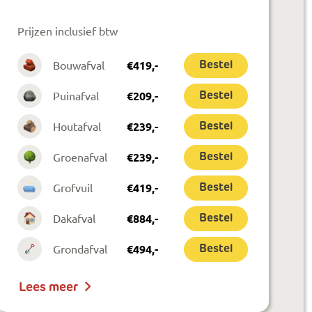
Prijzen inclusief btw
Bouwafval
€
419
,-
Bestel
Puinafval
€
209
,-
Bestel
Houtafval
€
239
,-
Bestel
Groenafval
€
239
,-
Bestel
Grofvuil
€
419
,-
Bestel
Dakafval
€
884
,-
Bestel
Grondafval
€
494
,-
Bestel
Lees meer