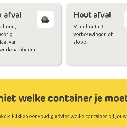
 afval
Hout afval
schoon,
Voor hout uit
achtig
verbouwingen of
aal van
sloop.
werkzaamheden.
niet welke container je moe
kele klikken eenvoudig advies welke container bij jouw 