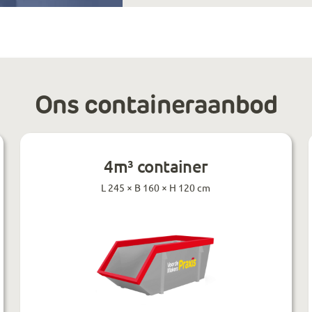
Ons containeraanbod
4m³ container
L 245 × B 160 × H 120 cm