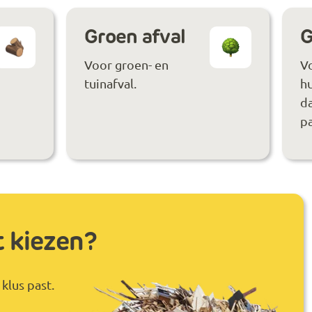
Groen afval
G
Voor groen- en
V
tuinafval.
hu
da
pa
t kiezen?
klus past.