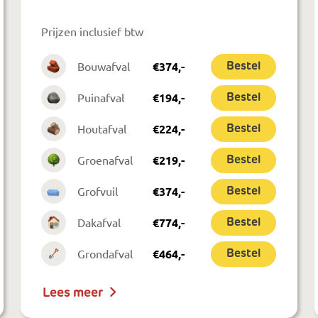
Prijzen inclusief btw
Bouwafval
€
374
,-
Bestel
Puinafval
€
194
,-
Bestel
Houtafval
€
224
,-
Bestel
Groenafval
€
219
,-
Bestel
Grofvuil
€
374
,-
Bestel
Dakafval
€
774
,-
Bestel
Grondafval
€
464
,-
Bestel
Lees meer