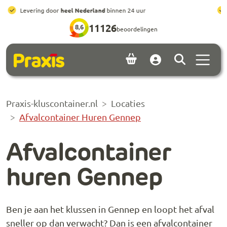
Ga naar hoofdinhoud
Ga naar footer
All-in prijzen
, inclusief brengen, ophalen en huur
11126
8,6
beoordelingen
Menu 
Account
Praxis-kluscontainer.nl
Locaties
Afvalcontainer Huren Gennep
Afvalcontainer
huren Gennep
Ben je aan het klussen in Gennep en loopt het afval
sneller op dan verwacht? Dan is een afvalcontainer