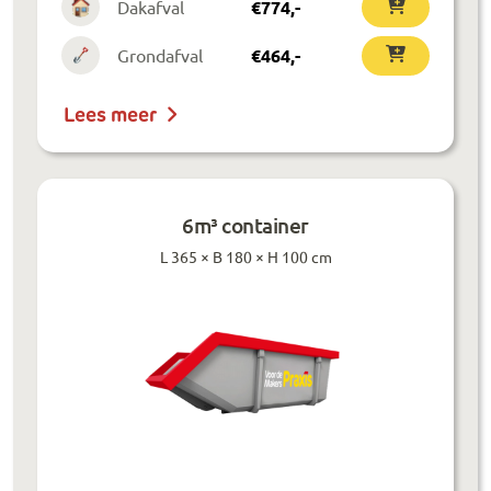
Dakafval
€
774
,-
Grondafval
€
464
,-
Lees meer
6m³ container
L 365 × B 180 × H 100 cm