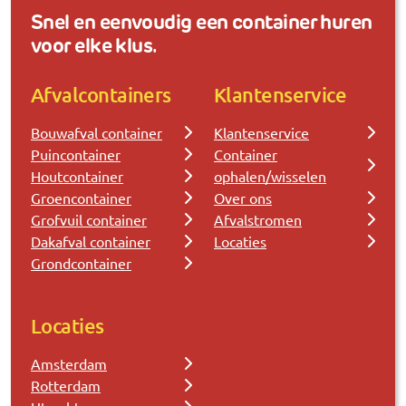
Snel en eenvoudig een container huren
voor elke klus.
Afvalcontainers
Klantenservice
Bouwafval container
Klantenservice
Puincontainer
Container
Houtcontainer
ophalen/wisselen
Groencontainer
Over ons
Grofvuil container
Afvalstromen
Dakafval container
Locaties
Grondcontainer
Locaties
Amsterdam
Rotterdam