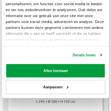
Puinafval
€
179
,-
personaliseren, om functies voor social media te bieden
en om ons websiteverkeer te analyseren. Ook delen we
Houtafval
€
199
,-
informatie over uw gebruik van onze site met onze
partners voor social media, adverteren en analyse. Deze
Groenafval
€
194
,-
partners kunnen deze gegevens combineren met andere
informatie die u aan ze heeft verstrekt of die ze hebben
Grofvuil
€
304
,-
verzameld op basis van uw gebruik van hun services.
Dakafval
€
694
,-
Details tonen
Grondafval
€
364
,-
Lees meer
Alles toestaan
Aanpassen
4m³ container
L 245 × B 160 × H 120 cm