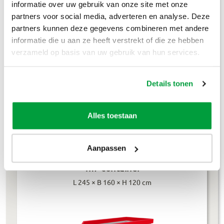
Houtafval
€
199
,-
informatie over uw gebruik van onze site met onze
partners voor social media, adverteren en analyse. Deze
Groenafval
€
194
,-
partners kunnen deze gegevens combineren met andere
informatie die u aan ze heeft verstrekt of die ze hebben
Grofvuil
€
304
,-
verzameld op basis van uw gebruik van hun services.
Dakafval
€
694
,-
Details tonen
Grondafval
€
364
,-
Alles toestaan
Lees meer
Aanpassen
4m³ container
L 245 × B 160 × H 120 cm