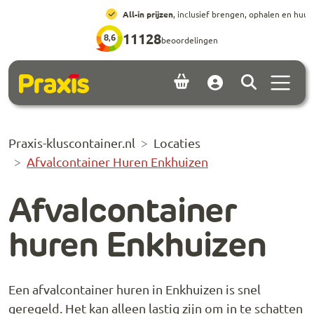
Ga naar hoofdinhoud
Ga naar footer
All-in prijzen
, inclusief brengen, ophalen en huur
11128
8,6
beoordelingen
Menu 
Account
Praxis-kluscontainer.nl
Locaties
Afvalcontainer Huren Enkhuizen
Afvalcontainer
huren Enkhuizen
Een afvalcontainer huren in Enkhuizen is snel
geregeld. Het kan alleen lastig zijn om in te schatten