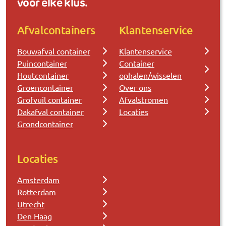
voor elke klus.
Afvalcontainers
Klantenservice
Bouwafval container
Klantenservice
Puincontainer
Container
Houtcontainer
ophalen/wisselen
Groencontainer
Over ons
Grofvuil container
Afvalstromen
Dakafval container
Locaties
Grondcontainer
Locaties
Amsterdam
Rotterdam
Utrecht
Den Haag