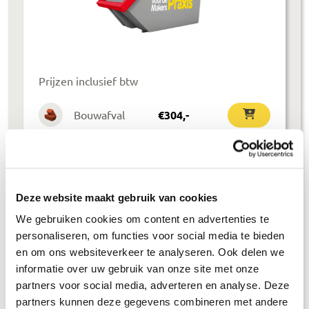
Prijzen inclusief btw
Bouwafval
€
304
,-
Puinafval
€
179
,-
Houtafval
€
199
,-
Deze website maakt gebruik van cookies
Groenafval
€
194
,-
We gebruiken cookies om content en advertenties te
Grofvuil
€
304
,-
personaliseren, om functies voor social media te bieden
en om ons websiteverkeer te analyseren. Ook delen we
Dakafval
€
694
,-
informatie over uw gebruik van onze site met onze
partners voor social media, adverteren en analyse. Deze
Grondafval
€
364
,-
partners kunnen deze gegevens combineren met andere