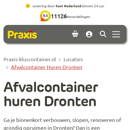
Ga naar hoofdinhoud
Ga naar footer
All-in prijzen
, inclusief brengen, ophalen en huur
11126
8,6
beoordelingen
Menu 
Account
Praxis-kluscontainer.nl
Locaties
Afvalcontainer Huren Dronten
Afvalcontainer
huren Dronten
Ga je binnenkort verbouwen, slopen, renoveren of
grondig opruimen in Dronten? Dan is een