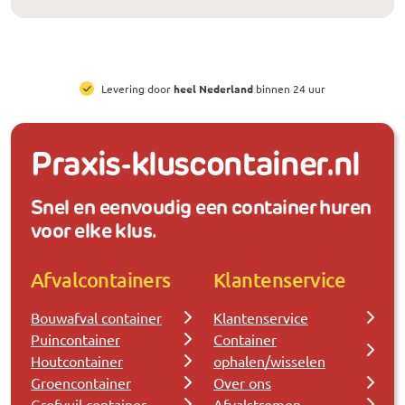
All-in prijzen
, inclusief brengen, ophalen en huur
Praxis-kluscontainer.nl
Snel en eenvoudig een container huren
voor elke klus.
Afvalcontainers
Klantenservice
Bouwafval container
Klantenservice
Puincontainer
Container
Houtcontainer
ophalen/wisselen
Groencontainer
Over ons
Grofvuil container
Afvalstromen