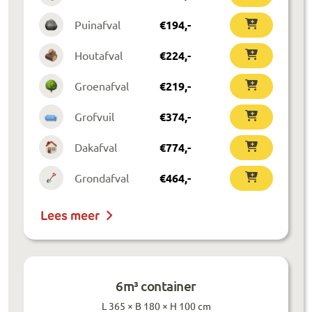
Puinafval
€
194
,-
Houtafval
€
224
,-
Groenafval
€
219
,-
Grofvuil
€
374
,-
Dakafval
€
774
,-
Grondafval
€
464
,-
Lees meer
6m³ container
L 365 × B 180 × H 100 cm