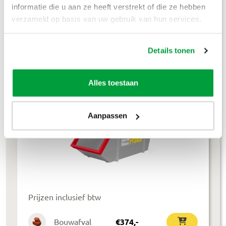
informatie die u aan ze heeft verstrekt of die ze hebben
verzameld op basis van uw gebruik van hun services.
Lees meer
Details tonen
4m³ container
Alles toestaan
L 245 × B 160 × H 120 cm
Aanpassen
Prijzen inclusief btw
Bouwafval
€
374
,-