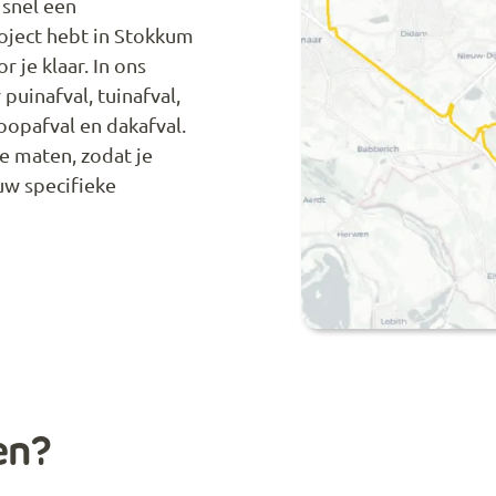
 snel een
roject hebt in Stokkum
r je klaar. In ons
puinafval, tuinafval,
oopafval en dakafval.
de maten, zodat je
ouw specifieke
en?