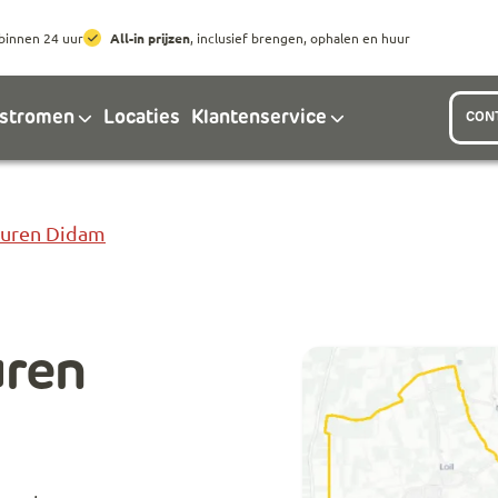
Ga naar hoofdinhoud
Ga naar footer
binnen 24 uur
All-in prijzen
, inclusief brengen, ophalen en huur
lstromen
Locaties
Klantenservice
CON
Huren Didam
uren