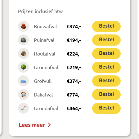
Prijzen inclusief btw
Bouwafval
€
374
,-
Bestel
Puinafval
€
194
,-
Bestel
Houtafval
€
224
,-
Bestel
Groenafval
€
219
,-
Bestel
Grofvuil
€
374
,-
Bestel
Dakafval
€
774
,-
Bestel
Grondafval
€
464
,-
Bestel
Lees meer