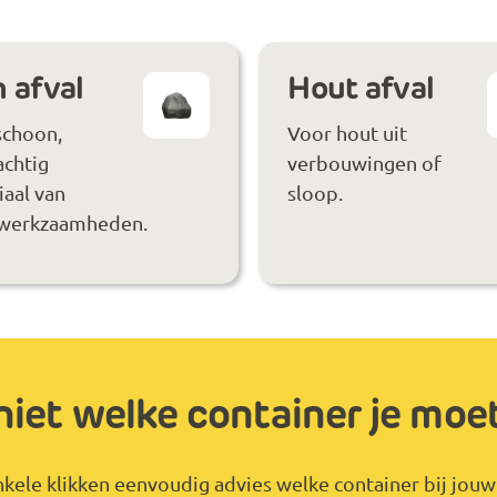
 afval
Hout afval
schoon,
Voor hout uit
achtig
verbouwingen of
aal van
sloop.
werkzaamheden.
niet welke container je moe
kele klikken eenvoudig advies welke container bij jouw 