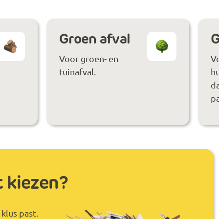
Groen afval
G
Voor groen- en
V
tuinafval.
hu
da
pa
t kiezen?
klus past.