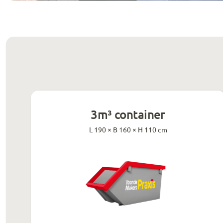
3m³ container
L 190 × B 160 × H 110 cm