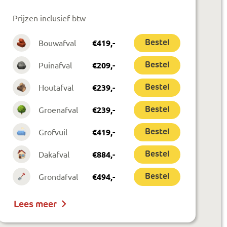
Prijzen inclusief btw
Bouwafval
€
419
,-
Bestel
Puinafval
€
209
,-
Bestel
Houtafval
€
239
,-
Bestel
Groenafval
€
239
,-
Bestel
Grofvuil
€
419
,-
Bestel
Dakafval
€
884
,-
Bestel
Grondafval
€
494
,-
Bestel
Lees meer