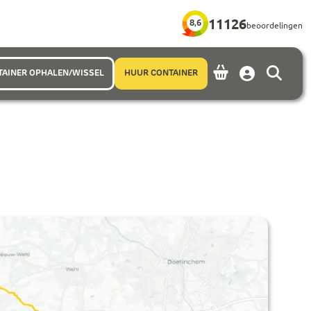
11126
8,6
beoordelingen
TAINER OPHALEN/WISSEL
HUUR CONTAINER
Account