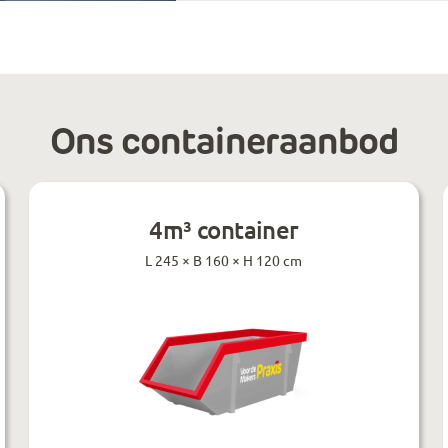
Ons containeraanbod
4m³ container
L 245 × B 160 × H 120 cm