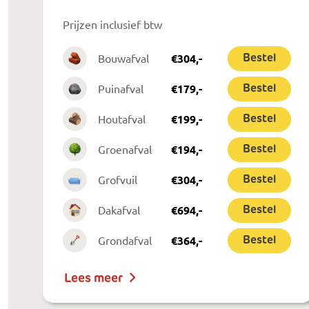
Prijzen inclusief btw
Bouwafval
€
304
,-
Bestel
Puinafval
€
179
,-
Bestel
Houtafval
€
199
,-
Bestel
Groenafval
€
194
,-
Bestel
Grofvuil
€
304
,-
Bestel
Dakafval
€
694
,-
Bestel
Grondafval
€
364
,-
Bestel
Lees meer