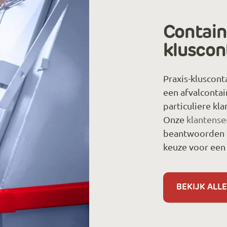
Containe
kluscon
Praxis-klusconta
een afvalcontai
particuliere kl
Onze
klantense
beantwoorden en
keuze voor een 
BEKIJK ALLE