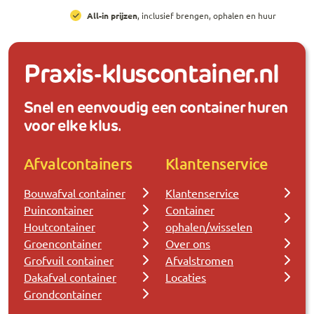
All-in prijzen
, inclusief brengen, ophalen en huur
Praxis-kluscontainer.nl
Snel en eenvoudig een container huren
voor elke klus.
Afvalcontainers
Klantenservice
Bouwafval container
Klantenservice
Puincontainer
Container
Houtcontainer
ophalen/wisselen
Groencontainer
Over ons
Grofvuil container
Afvalstromen
Dakafval container
Locaties
Grondcontainer