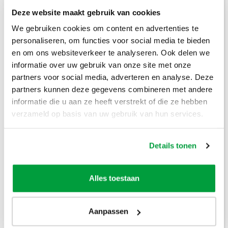
Deze website maakt gebruik van cookies
Prijzen inclusief btw
We gebruiken cookies om content en advertenties te
personaliseren, om functies voor social media te bieden
Bouwafval
€
304
,-
en om ons websiteverkeer te analyseren. Ook delen we
informatie over uw gebruik van onze site met onze
Puinafval
€
179
,-
partners voor social media, adverteren en analyse. Deze
partners kunnen deze gegevens combineren met andere
Houtafval
€
199
,-
informatie die u aan ze heeft verstrekt of die ze hebben
Groenafval
€
194
,-
verzameld op basis van uw gebruik van hun services.
Grofvuil
€
304
,-
Details tonen
Dakafval
€
694
,-
Alles toestaan
Grondafval
€
364
,-
Lees meer
Aanpassen