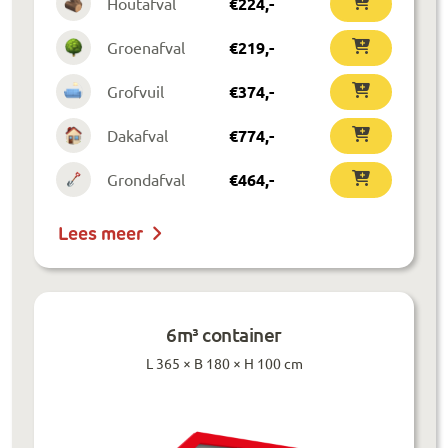
Houtafval
€
224
,-
Groenafval
€
219
,-
Grofvuil
€
374
,-
Dakafval
€
774
,-
Grondafval
€
464
,-
Lees meer
6m³ container
L 365 × B 180 × H 100 cm