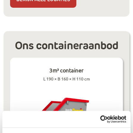
Ons containeraanbod
3m³ container
L 190 × B 160 × H 110 cm