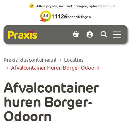
Ga naar hoofdinhoud
Ga naar footer
All-in prijzen
, inclusief brengen, ophalen en huur
11126
8,6
beoordelingen
Menu 
Account
Praxis-kluscontainer.nl
Locaties
Afvalcontainer Huren Borger Odoorn
Afvalcontainer
huren Borger-
Odoorn