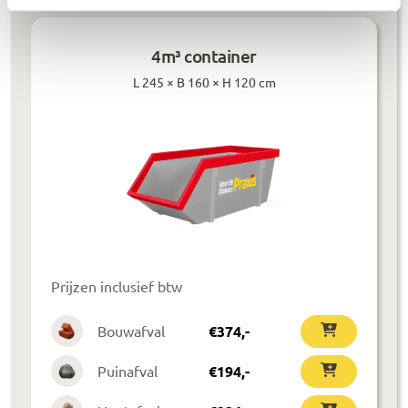
4m³ container
L 245 × B 160 × H 120 cm
Prijzen inclusief btw
Bouwafval
€
374
,-
Puinafval
€
194
,-