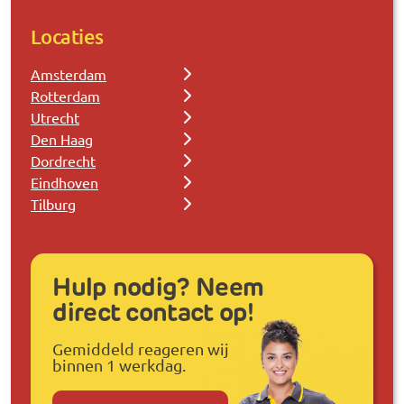
Locaties
Amsterdam
Rotterdam
Utrecht
Den Haag
Dordrecht
Eindhoven
Tilburg
Hulp nodig? Neem
direct contact op!
Gemiddeld reageren wij
binnen 1 werkdag.