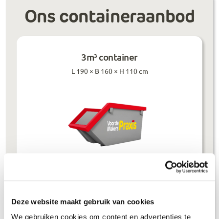
Ons containeraanbod
3m³ container
L 190 × B 160 × H 110 cm
Prijzen inclusief btw
Deze website maakt gebruik van cookies
Bouwafval
€
304
,-
We gebruiken cookies om content en advertenties te