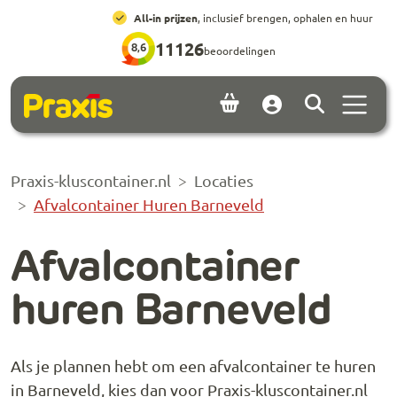
Ga naar hoofdinhoud
Ga naar footer
All-in prijzen
, inclusief brengen, ophalen en huur
11126
8,6
beoordelingen
Menu 
Account
Praxis-kluscontainer.nl
Locaties
Afvalcontainer Huren Barneveld
Afvalcontainer
huren Barneveld
Als je plannen hebt om een afvalcontainer te huren
in Barneveld, kies dan voor Praxis-kluscontainer.nl