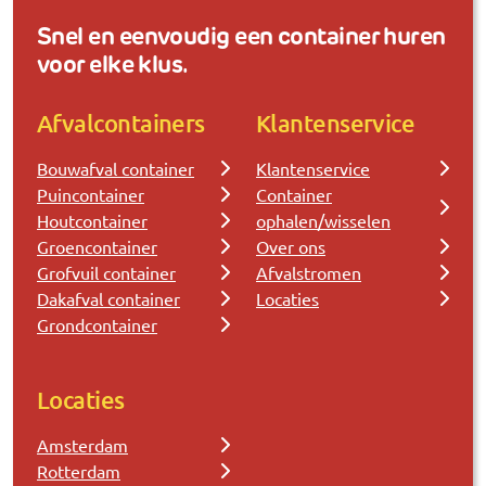
Snel en eenvoudig een container huren
voor elke klus.
Afvalcontainers
Klantenservice
Bouwafval container
Klantenservice
Puincontainer
Container
Houtcontainer
ophalen/wisselen
Groencontainer
Over ons
Grofvuil container
Afvalstromen
Dakafval container
Locaties
Grondcontainer
Locaties
Amsterdam
Rotterdam