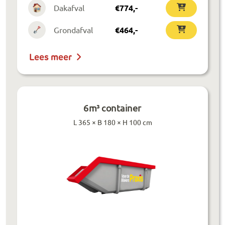
Dakafval
€
774
,-
Grondafval
€
464
,-
Lees meer
6m³ container
L 365 × B 180 × H 100 cm