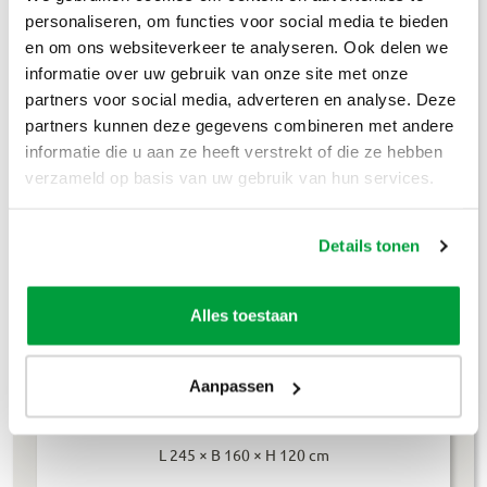
Puinafval
€
179
,-
personaliseren, om functies voor social media te bieden
en om ons websiteverkeer te analyseren. Ook delen we
Houtafval
€
199
,-
informatie over uw gebruik van onze site met onze
partners voor social media, adverteren en analyse. Deze
Groenafval
€
194
,-
partners kunnen deze gegevens combineren met andere
informatie die u aan ze heeft verstrekt of die ze hebben
Grofvuil
€
304
,-
verzameld op basis van uw gebruik van hun services.
Dakafval
€
694
,-
Details tonen
Grondafval
€
364
,-
Lees meer
Alles toestaan
Aanpassen
4m³ container
L 245 × B 160 × H 120 cm