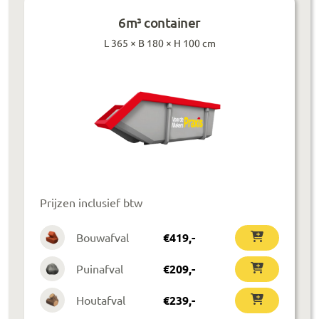
6m³ container
L 365 × B 180 × H 100 cm
Prijzen inclusief btw
Bouwafval
€
419
,-
Puinafval
€
209
,-
Houtafval
€
239
,-