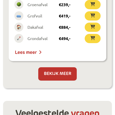
Groenafval
€
239
,-
Grofvuil
€
419
,-
Dakafval
€
884
,-
Grondafval
€
494
,-
Lees meer
BEKIJK MEER
Veelgestelde
vragen