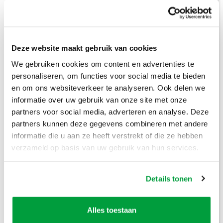
Deze website maakt gebruik van cookies
We gebruiken cookies om content en advertenties te
personaliseren, om functies voor social media te bieden
en om ons websiteverkeer te analyseren. Ook delen we
Prijzen inclusief btw
informatie over uw gebruik van onze site met onze
partners voor social media, adverteren en analyse. Deze
Bouwafval
€
304
,-
partners kunnen deze gegevens combineren met andere
informatie die u aan ze heeft verstrekt of die ze hebben
Puinafval
€
179
,-
verzameld op basis van uw gebruik van hun services.
Houtafval
€
199
,-
Details tonen
Groenafval
€
194
,-
Grofvuil
€
304
,-
Alles toestaan