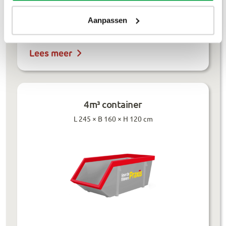
Dakafval
€
694
,-
Aanpassen
Grondafval
€
364
,-
Lees meer
4m³ container
L 245 × B 160 × H 120 cm