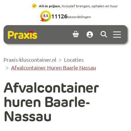
Ga naar hoofdinhoud
Ga naar footer
All-in prijzen
, inclusief brengen, ophalen en huur
11126
8,6
beoordelingen
Menu 
Account
Praxis-kluscontainer.nl
Locaties
Afvalcontainer Huren Baarle Nassau
Afvalcontainer
huren Baarle-
Nassau