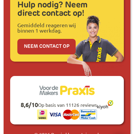
Hulp nodig? Neem
direct contact op!
Gemiddeld reageren wij
binnen 1 werkdag.
NEEM CONTACT OP
8,6
/
10
Op basis van 11126 reviews