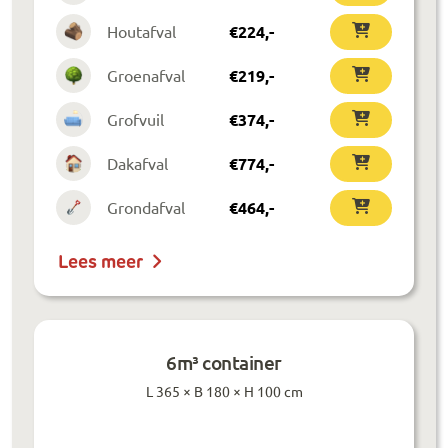
Houtafval
€
224
,-
Groenafval
€
219
,-
Grofvuil
€
374
,-
Dakafval
€
774
,-
Grondafval
€
464
,-
Lees meer
6m³ container
L 365 × B 180 × H 100 cm