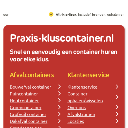
All-in prijzen
, inclusief brengen, ophalen en huur
Praxis-kluscontainer.nl
Snel en eenvoudig een container huren
voor elke klus.
Afvalcontainers
Klantenservice
Bouwafval container
Klantenservice
Puincontainer
Container
Houtcontainer
ophalen/wisselen
Groencontainer
Over ons
Grofvuil container
Afvalstromen
Dakafval container
Locaties
Grondcontainer