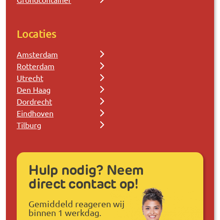
Locaties
Amsterdam
Rotterdam
Utrecht
Den Haag
Dordrecht
Eindhoven
Tilburg
Hulp nodig? Neem
direct contact op!
Gemiddeld reageren wij
binnen 1 werkdag.