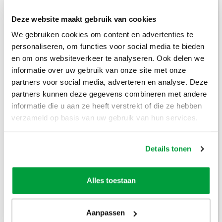
Deze website maakt gebruik van cookies
Prijzen inclusief btw
We gebruiken cookies om content en advertenties te
personaliseren, om functies voor social media te bieden
Bouwafval
€
304
,-
en om ons websiteverkeer te analyseren. Ook delen we
informatie over uw gebruik van onze site met onze
Puinafval
€
179
,-
partners voor social media, adverteren en analyse. Deze
partners kunnen deze gegevens combineren met andere
Houtafval
€
199
,-
informatie die u aan ze heeft verstrekt of die ze hebben
verzameld op basis van uw gebruik van hun services.
Groenafval
€
194
,-
Grofvuil
€
304
,-
Details tonen
Dakafval
€
694
,-
Alles toestaan
Grondafval
€
364
,-
Aanpassen
Lees meer