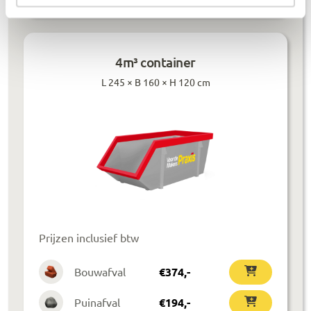
4m³ container
L 245 × B 160 × H 120 cm
Prijzen inclusief btw
Bouwafval
€
374
,-
Puinafval
€
194
,-