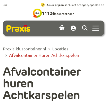
Ga naar hoofdinhoud
Ga naar footer
All-in prijzen
, inclusief brengen, ophalen en huur
11126
8,6
beoordelingen
Menu 
Account
Praxis-kluscontainer.nl
Locaties
Afvalcontainer Huren Achtkarspelen
Afvalcontainer
huren
Achtkarspelen