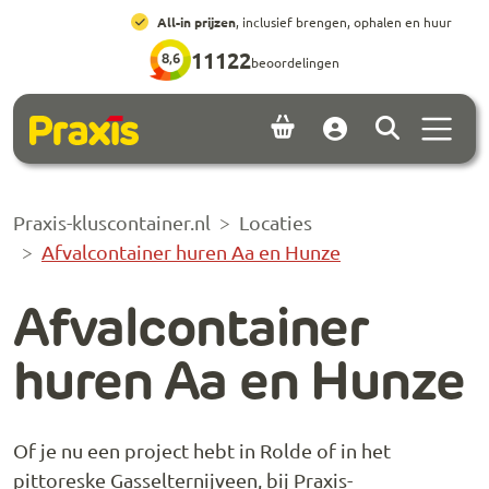
Ga naar hoofdinhoud
Ga naar footer
All-in prijzen
, inclusief brengen, ophalen en huur
11122
8,6
beoordelingen
Menu 
Account
Praxis-kluscontainer.nl
Locaties
Afvalcontainer huren Aa en Hunze
Afvalcontainer
huren Aa en Hunze
Of je nu een project hebt in Rolde of in het
pittoreske Gasselternijveen, bij Praxis-