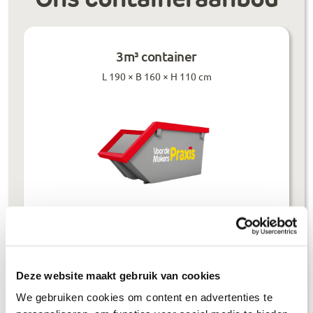
3m³ container
L 190 × B 160 × H 110 cm
Prijzen inclusief btw
Bouwafval
€
304
,-
Deze website maakt gebruik van cookies
Puinafval
€
179
,-
We gebruiken cookies om content en advertenties te