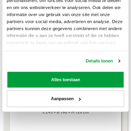
personaliseren, om functies voor social media te bieden
Houtafval
€
199
,-
en om ons websiteverkeer te analyseren. Ook delen we
informatie over uw gebruik van onze site met onze
Groenafval
€
194
,-
partners voor social media, adverteren en analyse. Deze
partners kunnen deze gegevens combineren met andere
Grofvuil
€
304
,-
informatie die u aan ze heeft verstrekt of die ze hebben
verzameld op basis van uw gebruik van hun services.
Dakafval
€
694
,-
Grondafval
€
364
,-
Details tonen
Lees meer
Alles toestaan
Aanpassen
4m³ container
L 245 × B 160 × H 120 cm