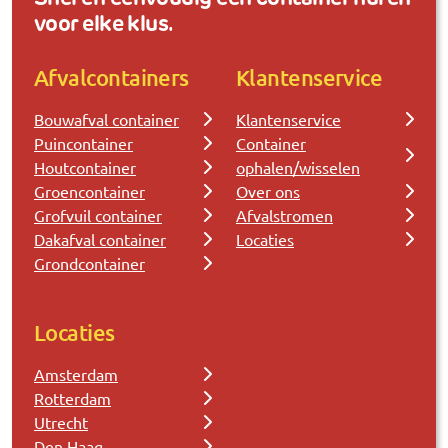
voor elke klus.
Afvalcontainers
Klantenservice
Bouwafval container
Klantenservice
Puincontainer
Container
Houtcontainer
ophalen/wisselen
Groencontainer
Over ons
Grofvuil container
Afvalstromen
Dakafval container
Locaties
Grondcontainer
Locaties
Amsterdam
Rotterdam
Utrecht
Den Haag