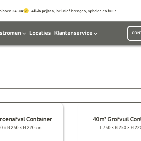
Ga naar hoofdinhoud
Ga naar footer
binnen 24 uur
All-in prijzen
, inclusief brengen, ophalen en huur
lstromen
Locaties
Klantenservice
CON
roenafval Container
40m³ Grofvuil Con
50 × B 250 × H 220 cm
L 750 × B 250 × H 22