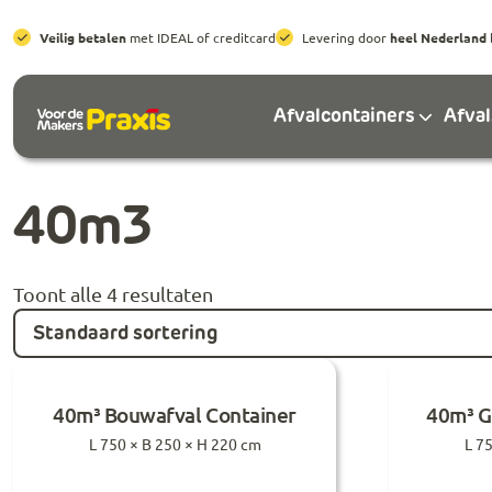
Veilig betalen
met IDEAL of creditcard
Levering door
heel Nederland
Afvalcontainers
Afva
40m3
Toont alle 4 resultaten
40m³ Bouwafval Container
40m³ G
L 750 × B 250 × H 220 cm
L 7