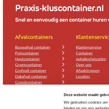
Praxis-kluscontainer.nl
Snel en eenvoudig een container huren v
Afvalcontainers
Klantenservic
Bouwafval container
Klantenservice
Puincontainer
Container
Houtcontainer
ophalen/wisselen
Groencontainer
Over ons
Grofvuil container
Afvalstromen
Dakafval container
Locaties
Grondcontainer
Deze website maakt gebru
We gebruiken cookies om c
bieden en om ons websitev