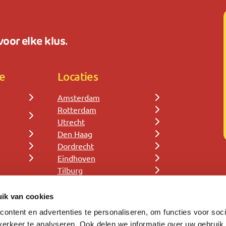
oor elke klus.
e
Locaties
Amsterdam
Rotterdam
Utrecht
Den Haag
Dordrecht
Eindhoven
Tilburg
ik van cookies
ontent en advertenties te personaliseren, om functies voor soci
erkeer te analyseren. Ook delen we informatie over uw gebruik 