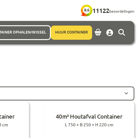
11122
8,6
beoordelingen
TAINER OPHALEN/WISSEL
HUUR CONTAINER
Account
tainer
40m³ Houtafval Container
0 cm
L 750 × B 250 × H 220 cm